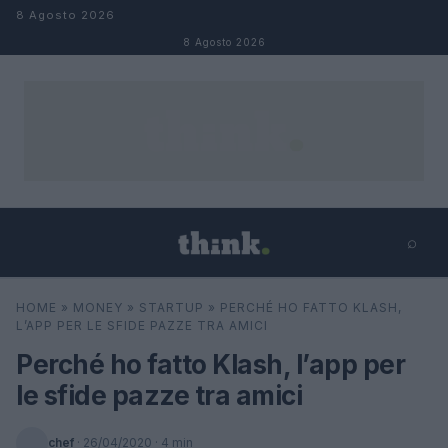
Salta al contenuto
8 Agosto 2026
8 Agosto 2026
⌕
×
⌕
HOME
»
MONEY
»
STARTUP
»
PERCHÉ HO FATTO KLASH,
Cerca
L’APP PER LE SFIDE PAZZE TRA AMICI
Perché ho fatto Klash, l’app per
le sfide pazze tra amici
chef
·
26/04/2020
· 4 min