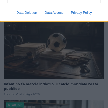
aperti
Emanuele Galli · 8 Ago 2026
Data Deletion
Data Access
Privacy Policy
STARTUP
Infantino fa marcia indietro: il calcio mondiale resta
pubblico
Edoardo Vitali · 1 Ago 2026
STARTUP