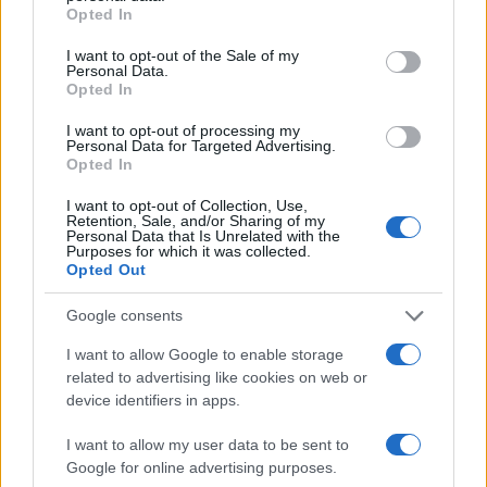
grant or deny consent to Google and its third-party tags to
AUTORE
Opted In
use your data for below specified purposes in below Google
chef
consent section.
I want to opt-out of the Sale of my
Personal Data.
Opted In
I want to opt-out of processing my
Personal Data for Targeted Advertising.
Opted In
I want to opt-out of Collection, Use,
Retention, Sale, and/or Sharing of my
Personal Data that Is Unrelated with the
Purposes for which it was collected.
Opted Out
Google consents
I want to allow Google to enable storage
related to advertising like cookies on web or
device identifiers in apps.
I want to allow my user data to be sent to
Google for online advertising purposes.