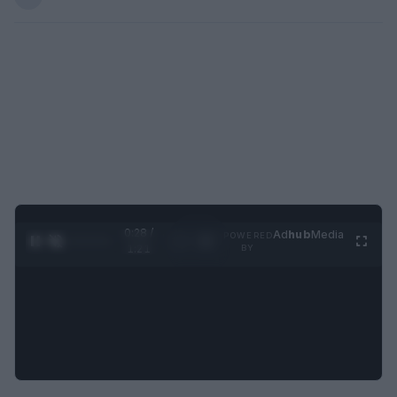
0:29 /
Ad
hub
Media
POWERED
1
/
4
1:21
BY