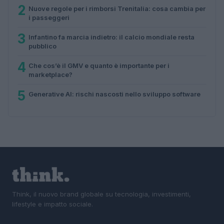
2
Nuove regole per i rimborsi Trenitalia: cosa cambia per
i passeggeri
3
Infantino fa marcia indietro: il calcio mondiale resta
pubblico
4
Che cos’è il GMV e quanto è importante per i
marketplace?
5
Generative AI: rischi nascosti nello sviluppo software
Think, il nuovo brand globale su tecnologia, investimenti,
lifestyle e impatto sociale.