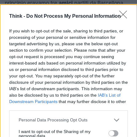
principio eravamo tre
amici
partiti da Barcellona
subito dopo l’università (Alex, Baris ed io). Arrivati a
Think -
Do Not Process My Personal Information
Berlino abbiamo girato come trottole
per
completare il team, abbiamo speso diversi mesi
If you wish to opt-out of the sale, sharing to third parties, or
per
conoscere e convincere Emiliano e Roland ad
processing of your personal or sensitive information for
targeted advertising by us, please use the below opt-out
unirsi a noi in questa pazza avventura (il
section to confirm your selection. Please note that after your
convincere Emiliano in realtà è stato il tempo di un
opt-out request is processed you may continue seeing
caffè). Ultimamente si è unito a noi anche August.
interest-based ads based on personal information utilized by
us or personal information disclosed to third parties prior to
In questo anno abbiamo lavorato come matti,
your opt-out. You may separately opt-out of the further
gomito a gomito. Ora abbiamo un buon mix di
disclosure of your personal information by third parties on the
esperienza, creatività, business, sviluppo.
E non
IAB’s list of downstream participants. This information may
also be disclosed by us to third parties on the
IAB’s List of
ci mancano neanche un po’ di sana ingenuità e,
Downstream Participants
that may further disclose it to other
soprattutto, tanta voglia di arrivare in fondo,
no
third parties.
matter what
.
Please note that this website/app uses one or more Google
Personal Data Processing Opt Outs
services and may gather and store information including but
not limited to your visit or usage behaviour. You may click to
I want to opt-out of the Sharing of my
personal data.