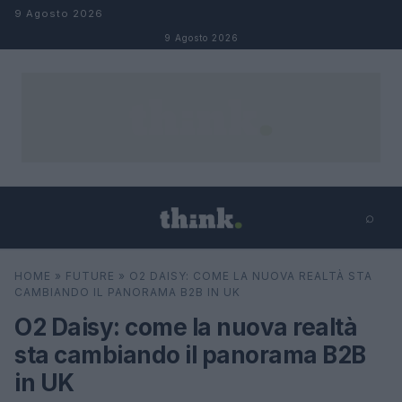
Salta al contenuto
9 Agosto 2026
9 Agosto 2026
⌕
×
⌕
HOME
»
FUTURE
»
O2 DAISY: COME LA NUOVA REALTÀ STA
Cerca
CAMBIANDO IL PANORAMA B2B IN UK
O2 Daisy: come la nuova realtà
sta cambiando il panorama B2B
in UK