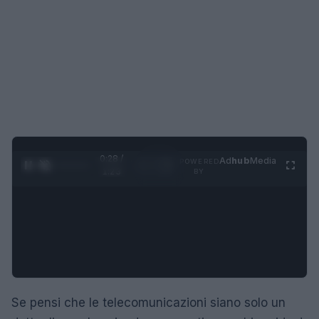
0:29 /
Ad
hub
Media
POWERED
1
/
4
1:23
BY
Se pensi che le telecomunicazioni siano solo un