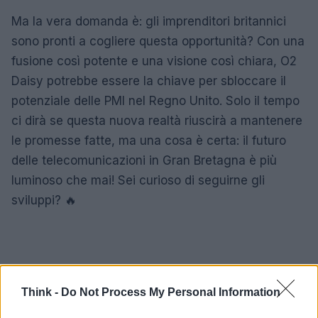
Ma la vera domanda è: gli imprenditori britannici
sono pronti a cogliere questa opportunità? Con una
fusione così potente e una visione così chiara, O2
Daisy potrebbe essere la chiave per sbloccare il
potenziale delle PMI nel Regno Unito. Solo il tempo
ci dirà se questa nuova realtà riuscirà a mantenere
le promesse fatte, ma una cosa è certa: il futuro
delle telecomunicazioni in Gran Bretagna è più
luminoso che mai! Sei curioso di seguirne gli
sviluppi? 🔥
Think -
Do Not Process My Personal Information