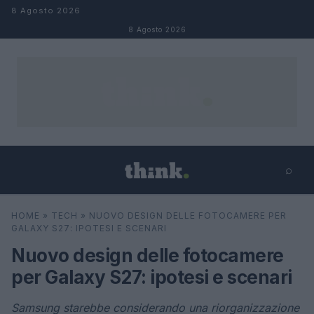
Salta al contenuto
8 Agosto 2026
8 Agosto 2026
⌕
×
⌕
HOME
»
TECH
»
NUOVO DESIGN DELLE FOTOCAMERE PER
Cerca
GALAXY S27: IPOTESI E SCENARI
Nuovo design delle fotocamere
per Galaxy S27: ipotesi e scenari
Samsung starebbe considerando una riorganizzazione