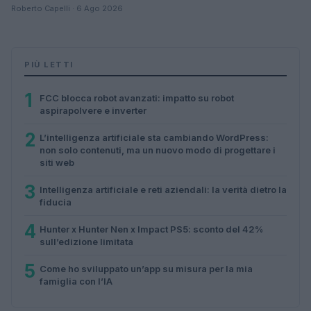
Roberto Capelli · 6 Ago 2026
PIÙ LETTI
1
FCC blocca robot avanzati: impatto su robot
aspirapolvere e inverter
2
L’intelligenza artificiale sta cambiando WordPress:
non solo contenuti, ma un nuovo modo di progettare i
siti web
3
Intelligenza artificiale e reti aziendali: la verità dietro la
fiducia
4
Hunter x Hunter Nen x Impact PS5: sconto del 42%
sull’edizione limitata
5
Come ho sviluppato un’app su misura per la mia
famiglia con l’IA