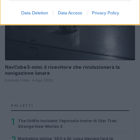
Data Deletion
Data Access
Privacy Policy
NavCube3-mini: il ricevitore che rivoluzionerà la
navigazione lunare
Edoardo Vitali · 4 Ago 2026
PIÙ LETTI
1
The Griffin Incident: l’episodio horror di Star Trek:
Strange New Worlds 4
2
Marketing online, SEO e AI: cosa devono fare le