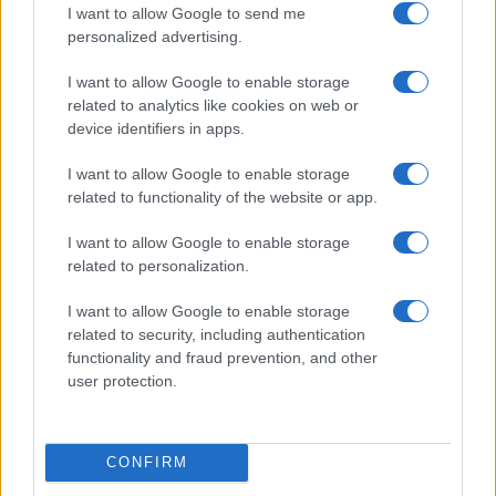
I want to allow Google to send me
FUTURE
personalized advertising.
I want to allow Google to enable storage
related to analytics like cookies on web or
device identifiers in apps.
I want to allow Google to enable storage
related to functionality of the website or app.
I want to allow Google to enable storage
related to personalization.
I want to allow Google to enable storage
Costruire carriere con fondi UE: competenze digitali,
related to security, including authentication
green e deep tech
functionality and fraud prevention, and other
Andrea Innocenti · 5 Ago 2026
user protection.
FUTURE
CONFIRM