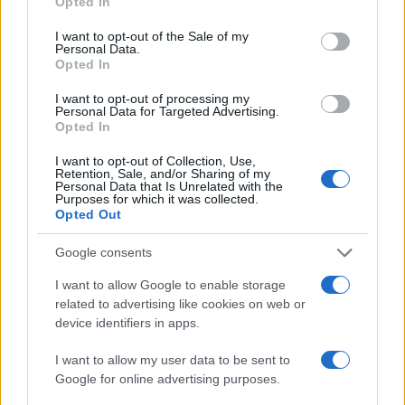
Opted In
use your data for below specified purposes in below Google
consent section.
I want to opt-out of the Sale of my
Continua a leggere
Personal Data.
Opted In
FUTURE
I want to opt-out of processing my
Personal Data for Targeted Advertising.
Opted In
I want to opt-out of Collection, Use,
Retention, Sale, and/or Sharing of my
Personal Data that Is Unrelated with the
Purposes for which it was collected.
Opted Out
Google consents
I want to allow Google to enable storage
related to advertising like cookies on web or
device identifiers in apps.
Disarmo di Hamas e ritiro da Gaza: le tensioni tra
Israele e Trump
I want to allow my user data to be sent to
Google for online advertising purposes.
Edoardo Marchesi · 7 Ago 2026