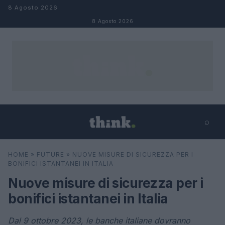
Salta al contenuto
8 Agosto 2026
8 Agosto 2026
⌕
×
⌕
HOME
»
FUTURE
»
NUOVE MISURE DI SICUREZZA PER I
Cerca
BONIFICI ISTANTANEI IN ITALIA
Nuove misure di sicurezza per i
bonifici istantanei in Italia
Dal 9 ottobre 2023, le banche italiane dovranno