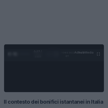
0:28 /
Ad
hub
Media
POWERED
1
/
4
1:23
BY
Il contesto dei bonifici istantanei in Italia