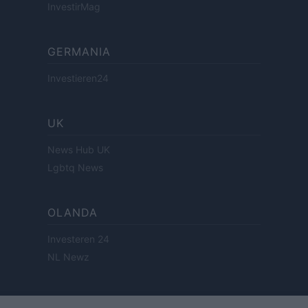
InvestirMag
GERMANIA
Investieren24
UK
News Hub UK
Lgbtq News
OLANDA
Investeren 24
NL Newz