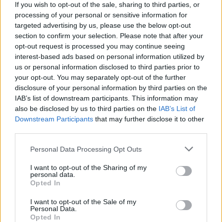
If you wish to opt-out of the sale, sharing to third parties, or
processing of your personal or sensitive information for
targeted advertising by us, please use the below opt-out
section to confirm your selection. Please note that after your
opt-out request is processed you may continue seeing
interest-based ads based on personal information utilized by
us or personal information disclosed to third parties prior to
your opt-out. You may separately opt-out of the further
disclosure of your personal information by third parties on the
IAB’s list of downstream participants. This information may
Rasoio elettrico Braun Serie 3 310s: recensione e
also be disclosed by us to third parties on the
IAB’s List of
caratteristiche principali
Downstream Participants
that may further disclose it to other
third parties.
Edoardo Vitali · 9 Ago 2026
Please note that this website/app uses one or more Google
Personal Data Processing Opt Outs
FUTURE
services and may gather and store information including but
not limited to your visit or usage behaviour. You may click to
I want to opt-out of the Sharing of my
personal data.
grant or deny consent to Google and its third-party tags to
Opted In
use your data for below specified purposes in below Google
consent section.
I want to opt-out of the Sale of my
Personal Data.
Opted In