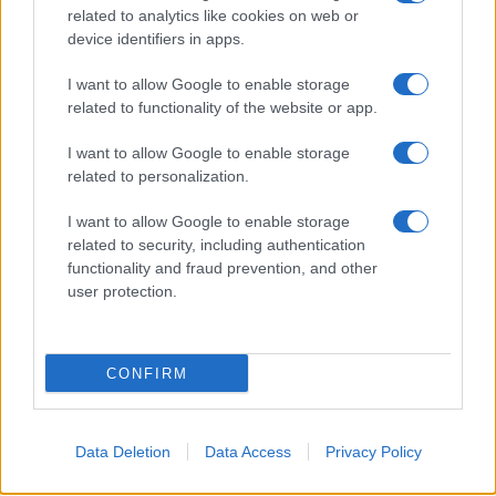
related to analytics like cookies on web or
device identifiers in apps.
Costruire carriere con fondi UE: competenze digitali,
green e deep tech
I want to allow Google to enable storage
Andrea Innocenti · 5 Ago 2026
related to functionality of the website or app.
I want to allow Google to enable storage
related to personalization.
PIÙ LETTI
I want to allow Google to enable storage
1
related to security, including authentication
The Griffin Incident: l’episodio horror di Star Trek:
functionality and fraud prevention, and other
Strange New Worlds 4
user protection.
2
Marketing online, SEO e AI: cosa devono fare le
aziende per restare visibili?
3
CONFIRM
Costruire carriere con fondi UE: competenze digitali,
green e deep tech
4
Disarmo di Hamas e ritiro da Gaza: le tensioni tra
Data Deletion
Data Access
Privacy Policy
Israele e Trump