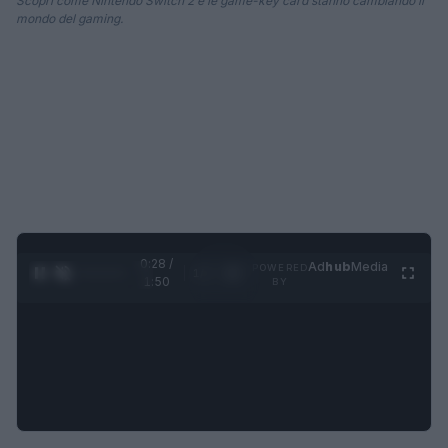
Scopri come Nintendo Switch 2 e le game-key card stanno cambiando il
mondo del gaming.
0:28 /
Ad
hub
Media
POWERED
1
/
4
1:50
BY