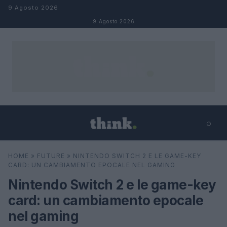
Salta al contenuto
9 Agosto 2026
9 Agosto 2026
⌕
×
⌕
HOME
»
FUTURE
»
NINTENDO SWITCH 2 E LE GAME-KEY
Cerca
CARD: UN CAMBIAMENTO EPOCALE NEL GAMING
Nintendo Switch 2 e le game-key
card: un cambiamento epocale
nel gaming