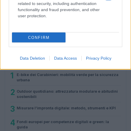
related to security, including authentication
functionality and fraud prevention, and other
user protection.
Comunità energetiche rinnovabili: come partecipare e
guadagnare
Andrea Innocenti · 8 Ago 2026
CONFIRM
Data Deletion
Data Access
Privacy Policy
PIÙ LETTI
1
E-bike dei Carabinieri: mobilità verde per la sicurezza
urbana
2
Outdoor quotidiano: attrezzatura modulare e abitudini
sostenibili
3
Misurare l’impronta digitale: metodo, strumenti e KPI
4
Fondi europei per competenze digitali e green: la
guida