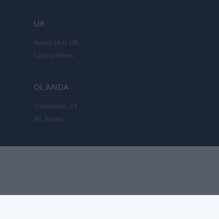
UK
News Hub UK
Lgbtq News
OLANDA
Investeren 24
NL Newz