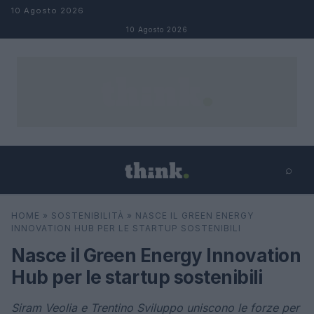
Salta al contenuto
10 Agosto 2026
10 Agosto 2026
⌕
×
⌕
HOME
»
SOSTENIBILITÀ
»
NASCE IL GREEN ENERGY
Cerca
INNOVATION HUB PER LE STARTUP SOSTENIBILI
Nasce il Green Energy Innovation
Hub per le startup sostenibili
Siram Veolia e Trentino Sviluppo uniscono le forze per