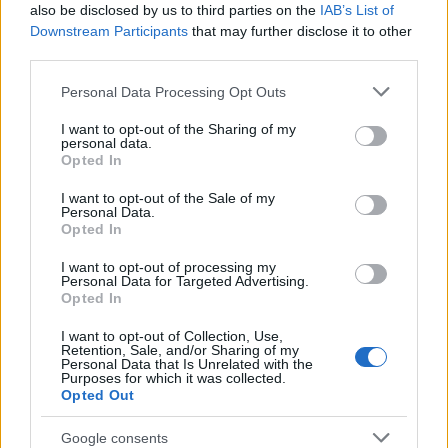
also be disclosed by us to third parties on the
IAB’s List of
Downstream Participants
that may further disclose it to other
third parties.
Please note that this website/app uses one or more Google
Personal Data Processing Opt Outs
services and may gather and store information including but
not limited to your visit or usage behaviour. You may click to
I want to opt-out of the Sharing of my
personal data.
grant or deny consent to Google and its third-party tags to
Opted In
use your data for below specified purposes in below Google
consent section.
I want to opt-out of the Sale of my
Personal Data.
Opted In
Adattare casa e quartiere al caldo con ombra,
isolamento e verde
I want to opt-out of processing my
Personal Data for Targeted Advertising.
Niccolò Conforti · 10 Ago 2026
Opted In
I want to opt-out of Collection, Use,
SOSTENIBILITÀ
Retention, Sale, and/or Sharing of my
Personal Data that Is Unrelated with the
Purposes for which it was collected.
Opted Out
Google consents