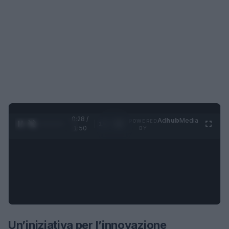
0:28 /
Ad
hub
Media
POWERED
1
/
4
1:50
BY
Un’iniziativa per l’innovazione