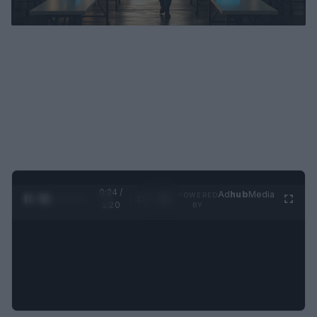
0:25 /
Ad
hub
Media
POWERED
1
/
4
1:20
BY