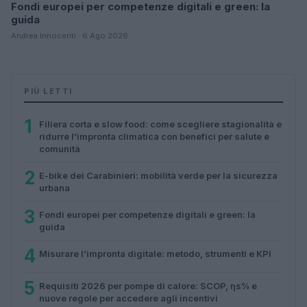
Fondi europei per competenze digitali e green: la
guida
Andrea Innocenti · 6 Ago 2026
PIÙ LETTI
1
Filiera corta e slow food: come scegliere stagionalità e
ridurre l’impronta climatica con benefici per salute e
comunità
2
E-bike dei Carabinieri: mobilità verde per la sicurezza
urbana
3
Fondi europei per competenze digitali e green: la
guida
4
Misurare l’impronta digitale: metodo, strumenti e KPI
5
Requisiti 2026 per pompe di calore: SCOP, ηs% e
nuove regole per accedere agli incentivi