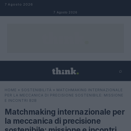
Salta al contenuto
7 Agosto 2026
7 Agosto 2026
⌕
×
⌕
HOME
»
SOSTENIBILITÀ
»
MATCHMAKING INTERNAZIONALE
Cerca
PER LA MECCANICA DI PRECISIONE SOSTENIBILE: MISSIONE
E INCONTRI B2B
Matchmaking internazionale per
la meccanica di precisione
sostenibile: missione e incontri