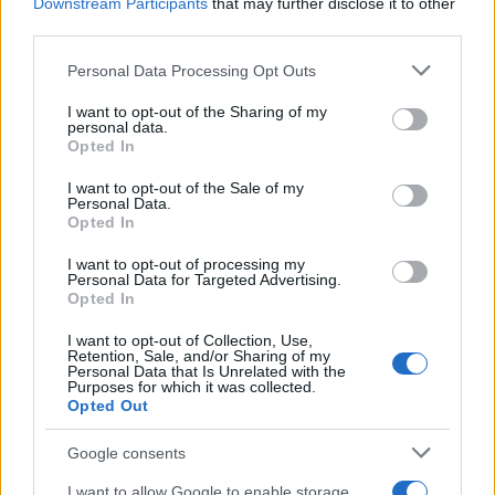
Downstream Participants
that may further disclose it to other
third parties.
Please note that this website/app uses one or more Google
Personal Data Processing Opt Outs
AUTORE
services and may gather and store information including but
Andrea Innocenti
not limited to your visit or usage behaviour. You may click to
I want to opt-out of the Sharing of my
personal data.
Andrea Innocenti ha coordinato dall'estero il
grant or deny consent to Google and its third-party tags to
Opted In
rientro di una cronista napoletana durante una
use your data for below specified purposes in below Google
crisi diplomatica, gestendo contatti con
consent section.
I want to opt-out of the Sale of my
consolati; è corrispondente esteri che
Personal Data.
Opted In
definisce linee editoriali sulla geopolitica. Nato
a Napoli, parla dialetto locale e mantiene
I want to opt-out of processing my
rapporti con ONG partenopee.
Personal Data for Targeted Advertising.
Opted In
I want to opt-out of Collection, Use,
Retention, Sale, and/or Sharing of my
Personal Data that Is Unrelated with the
Purposes for which it was collected.
Opted Out
Google consents
I want to allow Google to enable storage