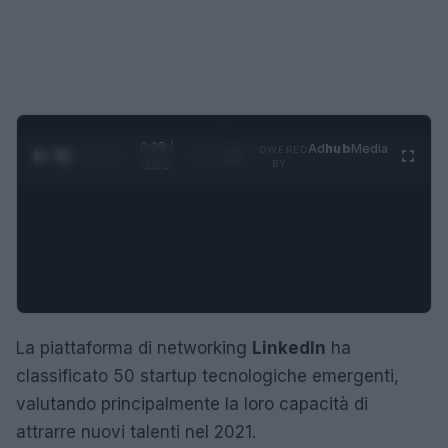
0:29 /
Ad
hub
Media
POWERED
1
/
4
1:21
BY
La piattaforma di networking
LinkedIn
ha
classificato 50 startup tecnologiche emergenti,
valutando principalmente la loro capacità di
attrarre nuovi talenti nel 2021.