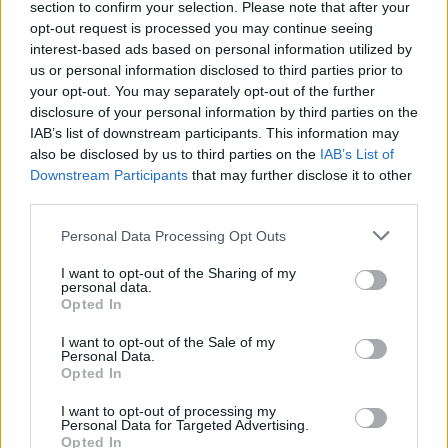
section to confirm your selection. Please note that after your
di essere la prima auto a guida autonoma e senza
opt-out request is processed you may continue seeing
conducente ad aver ottenuto il permesso di
interest-based ads based on personal information utilized by
us or personal information disclosed to third parties prior to
operare dalla
National Highway Traffic Safety
your opt-out. You may separately opt-out of the further
Administration (NHTSA)
. Il numero di auto è
disclosure of your personal information by third parties on the
ancora limitato, ma attualmente sono disponibili a
IAB’s list of downstream participants. This information may
also be disclosed by us to third parties on the
IAB’s List of
San Jose, Houston, Silicon Valley e Phoenix.
Downstream Participants
that may further disclose it to other
third parties.
Relativity Space
Please note that this website/app uses one or more Google
Personal Data Processing Opt Outs
Relativity Space costruisce
razzi
. In futuro, la
services and may gather and store information including but
startup spera di stabilire una
società su Marte
.
not limited to your visit or usage behaviour. You may click to
I want to opt-out of the Sharing of my
personal data.
grant or deny consent to Google and its third-party tags to
L’azienda di Long Beach, California, produce un
Opted In
use your data for below specified purposes in below Google
razzo riutilizzabile stampato in 3D chiamato
Terran
consent section.
I want to opt-out of the Sale of my
Personal Data.
1
, utilizzando la robotica e l’intelligenza artificiale
Opted In
per il suo sviluppo.
Mark
Cuban
è stato un
I want to opt-out of processing my
investitore iniziale, così come
Y Combinator
.
Personal Data for Targeted Advertising.
LinkedIn ha classificato l’azienda al
numero 45
Opted In