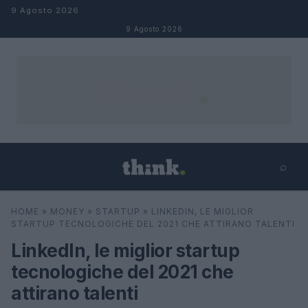
Salta al contenuto
9 Agosto 2026
9 Agosto 2026
⌕
×
⌕
HOME
»
MONEY
»
STARTUP
»
LINKEDIN, LE MIGLIOR
Cerca
STARTUP TECNOLOGICHE DEL 2021 CHE ATTIRANO TALENTI
LinkedIn, le miglior startup
tecnologiche del 2021 che
attirano talenti