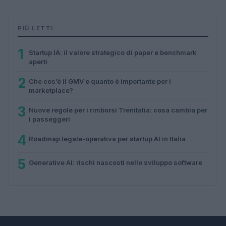
PIÙ LETTI
1
Startup IA: il valore strategico di paper e benchmark
aperti
2
Che cos’è il GMV e quanto è importante per i
marketplace?
3
Nuove regole per i rimborsi Trenitalia: cosa cambia per
i passeggeri
4
Roadmap legale-operativa per startup AI in Italia
5
Generative AI: rischi nascosti nello sviluppo software