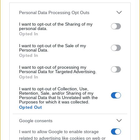
third parties.
futuro che ci attende è straordinario e ricco di
scoperte: l’intelligenza artificiale non solo sta
Please note that this website/app uses one or more Google
Personal Data Processing Opt Outs
services and may gather and store information including but
cambiando il modo in cui comunichiamo nello
not limited to your visit or usage behaviour. You may click to
I want to opt-out of the Sharing of my
spazio, ma potrebbe anche salvare vite sulla Terra!
personal data.
grant or deny consent to Google and its third-party tags to
Opted In
use your data for below specified purposes in below Google
consent section.
I want to opt-out of the Sale of my
Personal Data.
AUTORE
Opted In
Staff
I want to opt-out of processing my
Personal Data for Targeted Advertising.
Opted In
I want to opt-out of Collection, Use,
Retention, Sale, and/or Sharing of my
Personal Data that Is Unrelated with the
Purposes for which it was collected.
Opted Out
Google consents
I want to allow Google to enable storage
related to advertising like cookies on web or