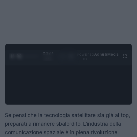
0:29 /
Ad
hub
Media
POWERED
1
/
4
1:21
BY
Se pensi che la tecnologia satellitare sia già al top,
preparati a rimanere sbalordito! L’industria della
comunicazione spaziale è in piena rivoluzione,