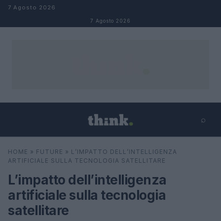
Salta al contenuto
7 Agosto 2026
7 Agosto 2026
⌕
×
⌕
HOME
»
FUTURE
»
L’IMPATTO DELL’INTELLIGENZA
Cerca
ARTIFICIALE SULLA TECNOLOGIA SATELLITARE
L’impatto dell’intelligenza
artificiale sulla tecnologia
satellitare