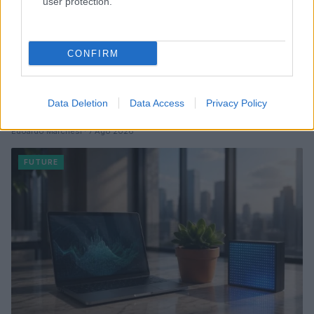
user protection.
CONFIRM
Disarmo di Hamas e ritiro da Gaza: le tensioni tra
Data Deletion
Data Access
Privacy Policy
Israele e Trump
Edoardo Marchesi · 7 Ago 2026
FUTURE