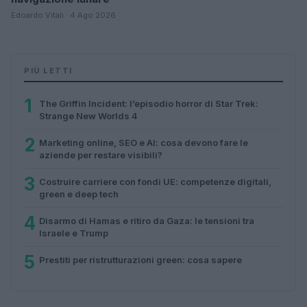
Edoardo Vitali · 4 Ago 2026
PIÙ LETTI
1
The Griffin Incident: l’episodio horror di Star Trek:
Strange New Worlds 4
2
Marketing online, SEO e AI: cosa devono fare le
aziende per restare visibili?
3
Costruire carriere con fondi UE: competenze digitali,
green e deep tech
4
Disarmo di Hamas e ritiro da Gaza: le tensioni tra
Israele e Trump
5
Prestiti per ristrutturazioni green: cosa sapere