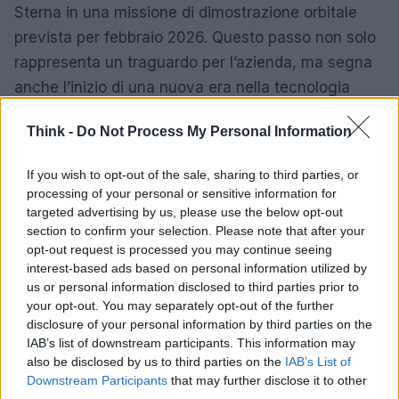
Sterna in una missione di dimostrazione orbitale
prevista per febbraio 2026. Questo passo non solo
rappresenta un traguardo per l’azienda, ma segna
anche l’inizio di una nuova era nella tecnologia
spaziale europea, rafforzando la posizione del
Think -
Do Not Process My Personal Information
continente in un settore strategico. E chi lo sa,
potrebbe essere solo l’inizio!
If you wish to opt-out of the sale, sharing to third parties, or
processing of your personal or sensitive information for
Inoltre, la startup ha già siglato un accordo da 1,1
targeted advertising by us, please use the below opt-out
milioni di euro con un operatore satellitare,
section to confirm your selection. Please note that after your
opt-out request is processed you may continue seeing
dimostrando il crescente interesse per
interest-based ads based on personal information utilized by
l’innovazione che porta l’IA nello spazio. Gli esperti
us or personal information disclosed to third parties prior to
del settore evidenziano come EDGX stia
your opt-out. You may separately opt-out of the further
disclosure of your personal information by third parties on the
affrontando la sfida dei colli di bottiglia con
IAB’s list of downstream participants. This information may
soluzioni che potrebbero rivoluzionare il panorama
also be disclosed by us to third parties on the
IAB’s List of
delle comunicazioni satellitari. Preparati, perché il
Downstream Participants
that may further disclose it to other