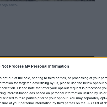
 degli zombi.
 Not Process My Personal Information
Ad
hub
Media
POWERED BY
to opt-out of the sale, sharing to third parties, or processing of your per
formation for targeted advertising by us, please use the below opt-out s
r selection. Please note that after your opt-out request is processed y
eing interest-based ads based on personal information utilized by us or
disclosed to third parties prior to your opt-out. You may separately opt-
losure of your personal information by third parties on the IAB’s list of