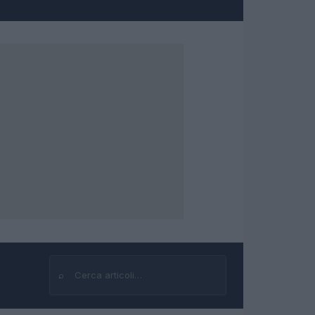
⌕
Cerca