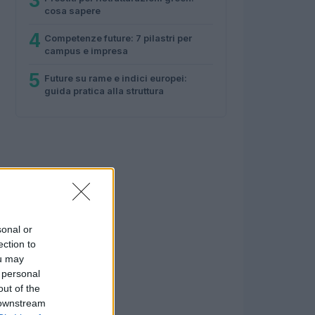
3
cosa sapere
4
Competenze future: 7 pilastri per
campus e impresa
5
Future su rame e indici europei:
guida pratica alla struttura
sonal or
ection to
ou may
 personal
out of the
 downstream