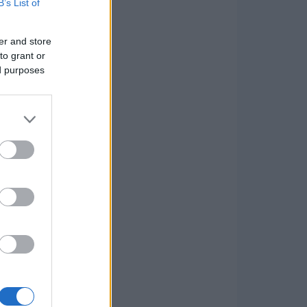
B’s List of
er and store
to grant or
ed purposes