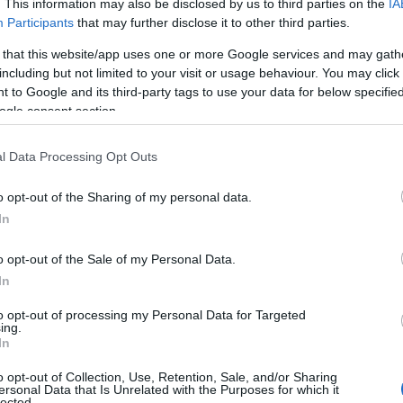
. This information may also be disclosed by us to third parties on the
IA
Participants
that may further disclose it to other third parties.
. Romero nel cinema horror
 that this website/app uses one or more Google services and may gath
re fondatore del genere horror moderno, in
including but not limited to your visit or usage behaviour. You may click 
 to Google and its third-party tags to use your data for below specifi
sugli zombi. La sua opera più celebre,
La notte
ogle consent section.
 panorama cinematografico nel 1968,
ione che mescola paura e critica sociale.
l Data Processing Opt Outs
enti non solo come simboli di terrore, ma anche
o opt-out of the Sharing of my personal data.
 le tensioni della società contemporanea.
In
o opt-out of the Sale of my Personal Data.
In
to opt-out of processing my Personal Data for Targeted
ing.
In
o opt-out of Collection, Use, Retention, Sale, and/or Sharing
ersonal Data that Is Unrelated with the Purposes for which it
lected.