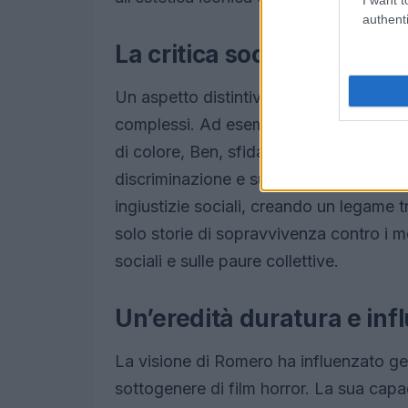
authenti
La critica sociale nei film
Un aspetto distintivo dei film di Romero
complessi. Ad esempio, in
La notte de
di colore, Ben, sfida le norme razziali 
discriminazione e sull’umanità. Romero h
ingiustizie sociali, creando un legame tr
solo storie di sopravvivenza contro i mo
sociali e sulle paure collettive.
Un’eredità duratura e inf
La visione di Romero ha influenzato gen
sottogenere di film horror. La sua capac