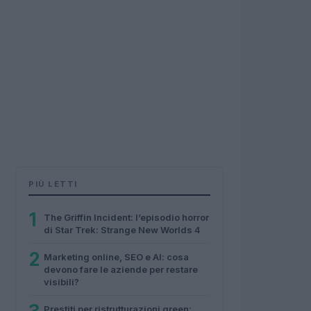
PIÙ LETTI
1
The Griffin Incident: l’episodio horror
di Star Trek: Strange New Worlds 4
2
Marketing online, SEO e AI: cosa
devono fare le aziende per restare
visibili?
Prestiti per ristrutturazioni green: