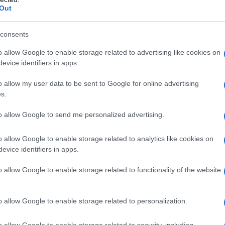
Out
consents
o allow Google to enable storage related to advertising like cookies on
evice identifiers in apps.
o allow my user data to be sent to Google for online advertising
s.
per i fan del genere
to allow Google to send me personalized advertising.
ving Dead Film Collection
, un cofanetto che
o allow Google to enable storage related to analytics like cookies on
rti viventi. Questa edizione definitiva include
evice identifiers in apps.
chita da un booklet e da contenuti speciali per un
o allow Google to enable storage related to functionality of the website
i extra troviamo interviste, documentari e scene
fondito sul lavoro di Romero e sulla sua visione
o allow Google to enable storage related to personalization.
illustratore Paolo Barbieri, rende omaggio
o allow Google to enable storage related to security, including