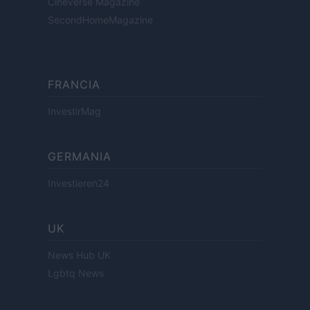
Cineverse Magazine
SecondHomeMagazine
FRANCIA
InvestirMag
GERMANIA
Investieren24
UK
News Hub UK
Lgbtq News