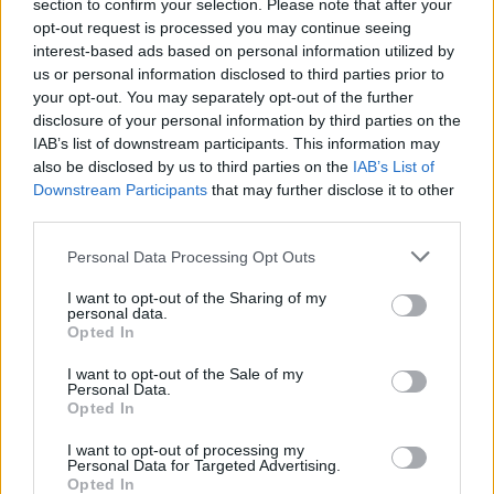
conversare con lo sguardo sullo smartphone per
section to confirm your selection. Please note that after your
opt-out request is processed you may continue seeing
rispetto
del prossimo, senza suscitare fastidio ma
interest-based ads based on personal information utilized by
approvazione. Non eccezione, ma regola. Così che
us or personal information disclosed to third parties prior to
quando il figlio chiede alla madre di vedersi
your opt-out. You may separately opt-out of the further
disclosure of your personal information by third parties on the
davvero, non attraverso la «Macchina», questa
IAB’s list of downstream participants. This information may
risponde sostenendo come l’idea che l’essenza del
also be disclosed by us to third parties on the
IAB’s List of
contatto risieda nel guardarsi negli occhi, nel
Downstream Participants
that may further disclose it to other
third parties.
toccarsi, sia niente più che una «filosofia
screditata», sostituita dall’approssimazione
Please note that this website/app uses one or more Google
Personal Data Processing Opt Outs
services and may gather and store information including but
inespressiva del rapporto tra avatar.
not limited to your visit or usage behaviour. You may click to
I want to opt-out of the Sharing of my
personal data.
grant or deny consent to Google and its third-party tags to
Si potrebbe poi infierire sugli esegeti del progresso
Opted In
use your data for below specified purposes in below Google
sempre e comunque buono e sempre e comunque
consent section.
I want to opt-out of the Sale of my
progresso. Forster li mette nel novero di una
Personal Data.
Opted In
umanità che, dopo aver eliminato la religione, fa
del suo sogno di iper-razionalismo una nuova, e
I want to opt-out of processing my
Personal Data for Targeted Advertising.
altrettanto potente, fonte di dogmi e obbedienza. Il
Opted In