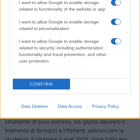
I want to allow Google to enable storage
diventando, un secolo più tardi, realtà.
related to functionality of the website or app.
Se perfino un paladino del libero web come Julian
I want to allow Google to enable storage
Assange nel suo ultimo libro, Cypherpunks, scrive
related to personalization.
che «
Internet, il nostro più grande strumento di
I want to allow Google to enable storage
emancipazione, si è trasformato nel più pericoloso
related to security, including authentication
facilitatore del totalitarismo che abbiamo mai
functionality and fraud prevention, and other
user protection.
visto
», e ancora, che «
Internet è una minaccia per
la civiltà umana
», viene il dubbio che non sia
soltanto il frutto di immaginazione, o di ossessione.
CONFIRM
E che tra la trasformazione della rete in un ideale
platonico capace di sola salvezza e la sua,
Data Deletion
Data Access
Privacy Policy
altrettanto caricaturale, raffigurazione come
strumento di puro dominio, sia giunto davvero il
momento di fermarci a riflettere, abbracciare la
prudenza. E ritornare a quel 1909, dove tutto era