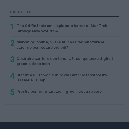
PIÙ LETTI
1
The Griffin Incident: l’episodio horror di Star Trek:
Strange New Worlds 4
2
Marketing online, SEO e AI: cosa devono fare le
aziende per restare visibili?
3
Costruire carriere con fondi UE: competenze digitali,
green e deep tech
4
Disarmo di Hamas e ritiro da Gaza: le tensioni tra
Israele e Trump
5
Prestiti per ristrutturazioni green: cosa sapere