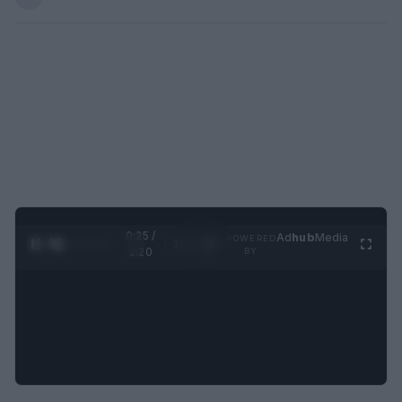
0:26 /
Ad
hub
Media
POWERED
1
/
4
1:20
BY