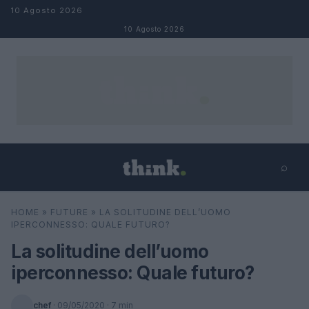
Salta al contenuto
10 Agosto 2026
10 Agosto 2026
⌕
×
⌕
HOME
»
FUTURE
»
LA SOLITUDINE DELL’UOMO
Cerca
IPERCONNESSO: QUALE FUTURO?
La solitudine dell’uomo
iperconnesso: Quale futuro?
chef
·
09/05/2020
· 7 min