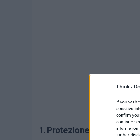
Think -
Do
If you wish 
sensitive in
confirm you
continue se
1. Protezione totale della
information 
further disc