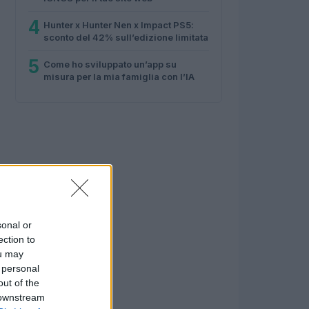
4
Hunter x Hunter Nen x Impact PS5:
sconto del 42% sull’edizione limitata
5
Come ho sviluppato un’app su
misura per la mia famiglia con l’IA
sonal or
ection to
ou may
 personal
out of the
 downstream