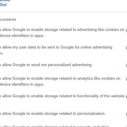
Out
ix, BBC iPlayer e Hulu senza restrizioni
 vedere un film che non è disponibile nel tuo
consents
virtuale e il gioco è fatto! Questo non solo
o allow Google to enable storage related to advertising like cookies on
o, ma ti permette anche di scoprire contenuti
evice identifiers in apps.
o allow my user data to be sent to Google for online advertising
s.
to allow Google to send me personalized advertising.
o allow Google to enable storage related to analytics like cookies on
evice identifiers in apps.
o allow Google to enable storage related to functionality of the website
o allow Google to enable storage related to personalization.
o allow Google to enable storage related to security, including