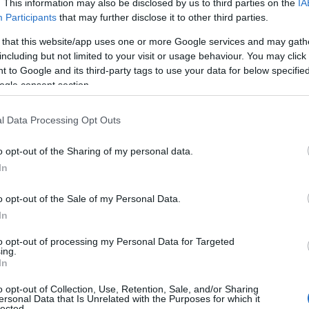
. This information may also be disclosed by us to third parties on the
IA
preoccuparti di chi potrebbe spiare le tue
Participants
that may further disclose it to other third parties.
IP viene mascherato, rendendo difficile per
 that this website/app uses one or more Google services and may gath
che la tua identità e le tue informazioni personali
including but not limited to your visit or usage behaviour. You may click 
 to Google and its third-party tags to use your data for below specifi
E non stiamo parlando solo di governi e aziende:
ogle consent section.
no propensi a mettere le mani sui tuoi dati
l Data Processing Opt Outs
ti delle VPN è la loro politica “no-log”: non
o opt-out of the Sharing of my personal data.
In
nifica che non ci sono tracce lasciate dietro di te.
 vita digitale più sicura? La numero 4 ti
o opt-out of the Sale of my Personal Data.
unzionalità avanzate di crittografia, rendendo
In
i dati, anche per gli esperti del settore.
to opt-out of processing my Personal Data for Targeted
ing.
In
ontenuti streaming
o opt-out of Collection, Use, Retention, Sale, and/or Sharing
ersonal Data that Is Unrelated with the Purposes for which it
ano bloccati nella tua regione! Con una VPN,
lected.