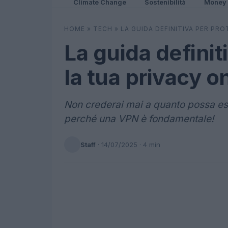
Climate Change
Sostenibilità
Money
HOME
»
TECH
»
LA GUIDA DEFINITIVA PER PR
La guida defini
la tua privacy o
Non crederai mai a quanto possa ess
perché una VPN è fondamentale!
Staff
·
14/07/2025
· 4 min