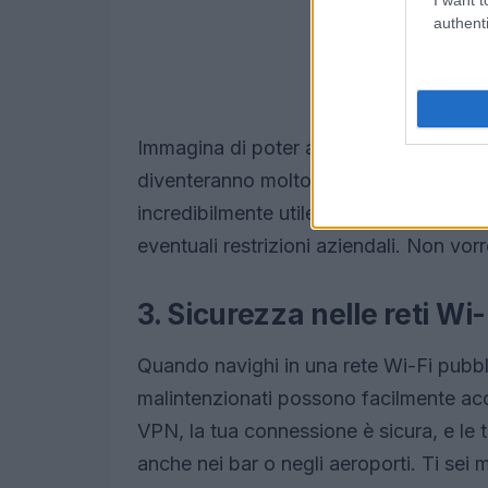
authenti
Immagina di poter accedere a film e ser
diventeranno molto più interessanti! E 
incredibilmente utile anche per chi la
eventuali restrizioni aziendali. Non vo
3. Sicurezza nelle reti Wi
Quando navighi in una rete Wi-Fi pubbl
malintenzionati possono facilmente acc
VPN, la tua connessione è sicura, e le 
anche nei bar o negli aeroporti. Ti sei m