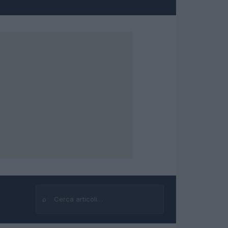
⌕
Cerca