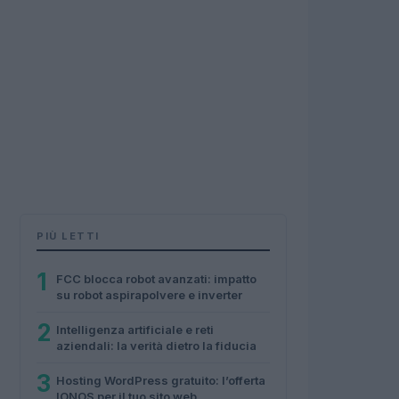
PIÙ LETTI
1
FCC blocca robot avanzati: impatto
su robot aspirapolvere e inverter
2
Intelligenza artificiale e reti
aziendali: la verità dietro la fiducia
3
Hosting WordPress gratuito: l’offerta
IONOS per il tuo sito web