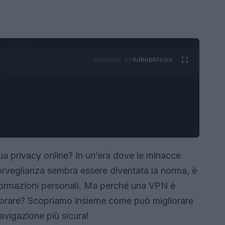
Ad
hub
Media
POWERED BY
tua privacy online? In un’era dove le minacce
 sorveglianza sembra essere diventata la norma, è
formazioni personali. Ma perché una VPN è
ignorare? Scopriamo insieme come può migliorare
navigazione più sicura!