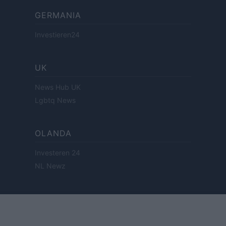
GERMANIA
Investieren24
UK
News Hub UK
Lgbtq News
OLANDA
Investeren 24
NL Newz