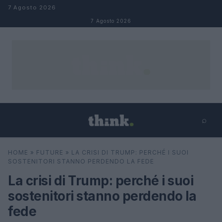
Salta al contenuto
7 Agosto 2026
7 Agosto 2026
⌕
×
⌕
HOME
»
FUTURE
»
LA CRISI DI TRUMP: PERCHÉ I SUOI
Cerca
SOSTENITORI STANNO PERDENDO LA FEDE
La crisi di Trump: perché i suoi
sostenitori stanno perdendo la
fede