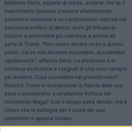
Matthew Gertz, esperto di media, avverte che se il
malcontento dovesse crescere ulteriormente,
potremmo assistere a un cambiamento radicale nel
panorama politico di destra, dove gli influencer
iniziano a pretendere più coerenza e azione da
parte di Trump. “Non siamo ancora vicini a questo
punto, ma se mai dovesse succedere, accadrebbe
rapidamente”, afferma Gertz. La situazione è in
continua evoluzione e i segnali di crisi sono sempre
più evidenti. Cosa succederà nei prossimi mesi?
Riuscirà Trump a riconquistare la fiducia della sua
base o assisteremo a un’ulteriore frattura nel
movimento Maga? Solo il tempo potrà dircelo, ma è
chiaro che la battaglia per il cuore dei suoi
sostenitori è appena iniziata.