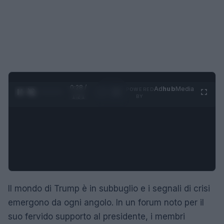
0:29 /
Ad
hub
Media
POWERED
1
/
4
1:21
BY
Il mondo di Trump è in subbuglio e i segnali di crisi
emergono da ogni angolo. In un forum noto per il
suo fervido supporto al presidente, i membri