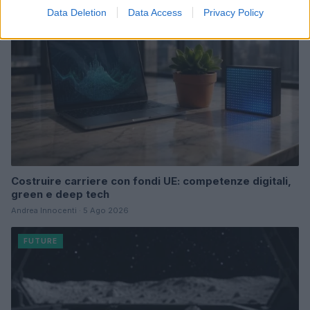
Data Deletion
Data Access
Privacy Policy
Costruire carriere con fondi UE: competenze digitali,
green e deep tech
Andrea Innocenti · 5 Ago 2026
FUTURE