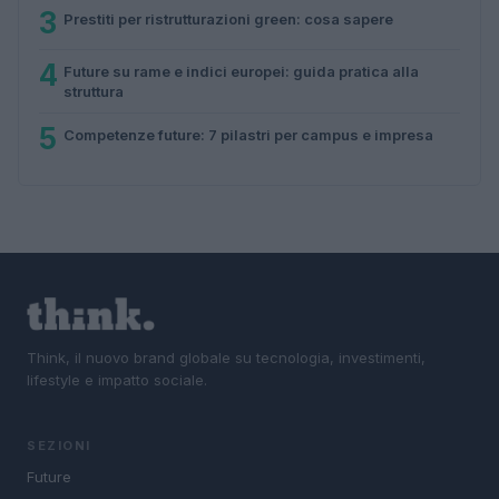
3
Prestiti per ristrutturazioni green: cosa sapere
4
Future su rame e indici europei: guida pratica alla
struttura
5
Competenze future: 7 pilastri per campus e impresa
Think, il nuovo brand globale su tecnologia, investimenti,
lifestyle e impatto sociale.
SEZIONI
Future