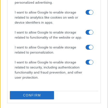
Continua a leggere
personalized advertising.
I want to allow Google to enable storage
FUTURE
related to analytics like cookies on web or
device identifiers in apps.
I want to allow Google to enable storage
related to functionality of the website or app.
I want to allow Google to enable storage
related to personalization.
I want to allow Google to enable storage
related to security, including authentication
functionality and fraud prevention, and other
user protection.
Disarmo di Hamas e ritiro da Gaza: le tensioni tra
Israele e Trump
Edoardo Marchesi · 7 Ago 2026
CONFIRM
FUTURE