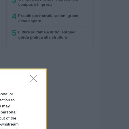
3
campus e impresa
4
Prestiti per ristrutturazioni green:
cosa sapere
5
Future su rame e indici europei:
guida pratica alla struttura
sonal or
ection to
ou may
 personal
out of the
 downstream