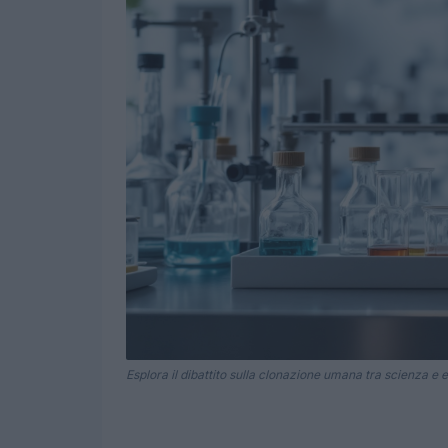
Esplora il dibattito sulla clonazione umana tra scienza e e