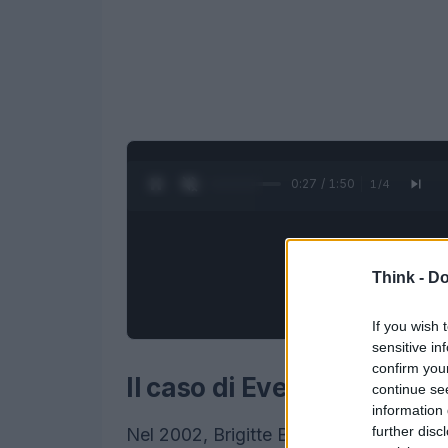
0:28 / 1:50
1
/
4
Think -
Do
If you wish 
sensitive in
confirm you
Il caso di Eve: una nascit
continue se
information 
further disc
Nel 2002, Brigitte Boisselier annunciò 