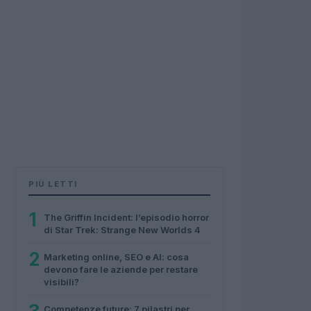
PIÙ LETTI
1
The Griffin Incident: l’episodio horror
di Star Trek: Strange New Worlds 4
2
Marketing online, SEO e AI: cosa
devono fare le aziende per restare
visibili?
Competenze future: 7 pilastri per