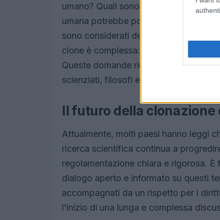
umano? Quali sono le conseguenze per l
authenti
umana potrebbe portare a una nuova for
sono considerati desiderabili. Inoltre, l
clone è complessa: un clone è semplice
Queste domande rimangono senza rispost
scienziati, filosofi e legislatori.
Il futuro della clonazione 
Attualmente, molti paesi hanno leggi ch
ricerca scientifica continua a progredir
regolamentazione chiara e rigorosa. È 
dialogo aperto e informato su questi tem
accompagnati da un rispetto per i diritt
l’inizio di una lunga e complessa discu