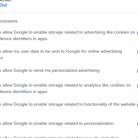
Out
consents
o allow Google to enable storage related to advertising like cookies on
azione
evice identifiers in apps.
o allow my user data to be sent to Google for online advertising
ente di creare un organismo geneticamente
s.
raverso tecniche come la trasferimento nucleare
to allow Google to send me personalized advertising.
prima volta con la pecora Dolly nel 1996. La
perto scenari sia promettenti che inquietanti. Da
o allow Google to enable storage related to analytics like cookies on
alattie genetiche, dall’altro, si teme la creazione
evice identifiers in apps.
io, privi di diritti e dignità.
o allow Google to enable storage related to functionality of the website
ella clonazione umana
o allow Google to enable storage related to personalization.
i etici fondamentali. È giusto clonare un essere
o allow Google to enable storage related to security, including