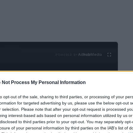
Ad
hub
Media
POWERED BY
 Not Process My Personal Information
to opt-out of the sale, sharing to third parties, or processing of your per
formation for targeted advertising by us, please use the below opt-out s
r selection. Please note that after your opt-out request is processed y
a controversa
eing interest-based ads based on personal information utilized by us or
disclosed to third parties prior to your opt-out. You may separately opt-
losure of your personal information by third parties on the IAB’s list of
al mondo la nascita di Eve, la prima bambina