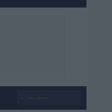
⌕
Cerca