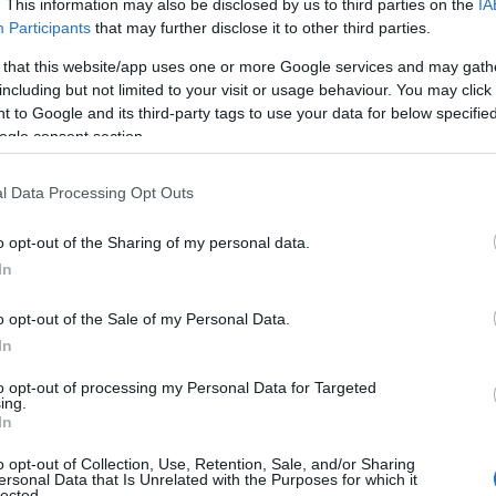
. This information may also be disclosed by us to third parties on the
IA
’ondata di emozioni e reazioni contrastanti,
Participants
that may further disclose it to other third parties.
ere attuale. La clonazione, una pratica
 that this website/app uses one or more Google services and may gath
e, solleva interrogativi profondi riguardo
including but not limited to your visit or usage behaviour. You may click 
 to Google and its third-party tags to use your data for below specifi
i. Eve, che avrebbe quasi 22 anni oggi, rappresenta
ogle consent section.
l Data Processing Opt Outs
o opt-out of the Sharing of my personal data.
In
o opt-out of the Sale of my Personal Data.
In
to opt-out of processing my Personal Data for Targeted
ing.
In
o opt-out of Collection, Use, Retention, Sale, and/or Sharing
ersonal Data that Is Unrelated with the Purposes for which it
lected.