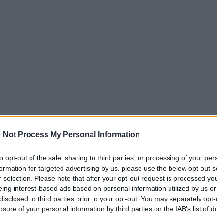
 Not Process My Personal Information
to opt-out of the sale, sharing to third parties, or processing of your per
formation for targeted advertising by us, please use the below opt-out s
ative dei privati
per
la scuola. I bollini spopolano
r selection. Please note that after your opt-out request is processed y
eing interest-based ads based on personal information utilized by us or
 chi a Monza ha chiesto fondi alle aziende locali
disclosed to third parties prior to your opt-out. You may separately opt-
ambio di pubblicità online e nella bacheca della
losure of your personal information by third parties on the IAB’s list of