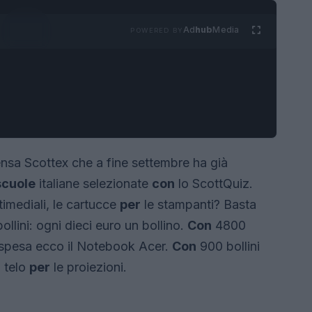
Ad
hub
Media
POWERED BY
ensa Scottex che a fine settembre ha già
scuole
italiane selezionate
con
lo ScottQuiz.
imediali, le cartucce
per
le stampanti? Basta
ollini: ogni dieci euro un bollino.
Con
4800
i spesa ecco il Notebook Acer.
Con
900 bollini
l telo
per
le proiezioni.