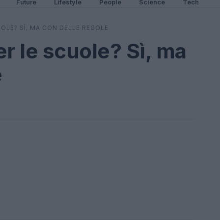
Future
Lifestyle
People
Science
Tech
UOLE? SÌ, MA CON DELLE REGOLE
per le scuole? Sì, ma
e