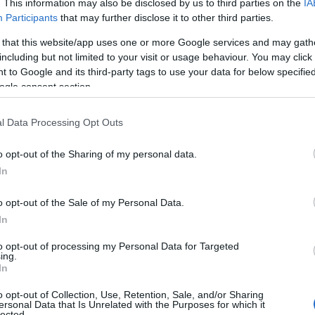
. This information may also be disclosed by us to third parties on the
IA
Participants
that may further disclose it to other third parties.
 that this website/app uses one or more Google services and may gath
 ha annunciato l’intenzione di promuovere il
including but not limited to your visit or usage behaviour. You may click 
dirigenti si preparino: tra un collegio docenti, un
 to Google and its third-party tags to use your data for below specifi
on
gli alunni della classe più scalmanata ora
ogle consent section.
ere fondi dai privati: un lavoro che in questi
l Data Processing Opt Outs
oni di volontariato, le ONG, le fondazioni no-
uendo il personale. La scuola non potrà certo
o opt-out of the Sharing of my personal data.
 di
fund
raising
.
In
o opt-out of the Sale of my Personal Data.
tenzione perché in maniera artigianale in questi
In
in atto iniziative di
fund
raising
: lo scorso
to opt-out of processing my Personal Data for Targeted
n viaggio d’istruzione al Quirinale, ho dovuto
ing.
In
pa e attraverso la radio
per
raccogliere
eva.
o opt-out of Collection, Use, Retention, Sale, and/or Sharing
ersonal Data that Is Unrelated with the Purposes for which it
lected.