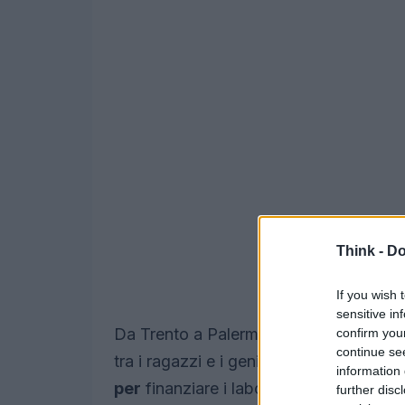
Think -
Do
If you wish 
sensitive in
Da Trento a Palermo è un fiorire d’inizi
confirm you
continue se
tra i ragazzi e i genitori, ma c’è anche
information 
per
finanziare i laboratori teatrali in c
further disc