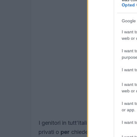
Opted 
Google 
I want t
web or d
I want t
purpose
I want 
I want t
web or d
I want t
or app.
I genitori in tutt’Italia, si sono organiz
I want t
privati o
per
chiedere il cinque
per
mill
I want t