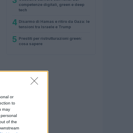
3
competenze digitali, green e deep
tech
4
Disarmo di Hamas e ritiro da Gaza: le
tensioni tra Israele e Trump
5
Prestiti per ristrutturazioni green:
cosa sapere
sonal or
ection to
ou may
 personal
out of the
 downstream