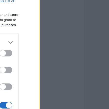
B’s List of
er and store
to grant or
ed purposes