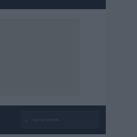
⌕
Cerca