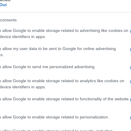
Out
consents
o allow Google to enable storage related to advertising like cookies on
evice identifiers in apps.
o allow my user data to be sent to Google for online advertising
s.
to allow Google to send me personalized advertising.
o allow Google to enable storage related to analytics like cookies on
evice identifiers in apps.
o allow Google to enable storage related to functionality of the website
zati in associazioni
per
bussare alle porte dei
o allow Google to enable storage related to personalization.
e. Ho visto nel mio tour tra comitati di mamme e
o allow Google to enable storage related to security, including