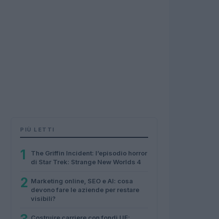
PIÙ LETTI
1
The Griffin Incident: l’episodio horror
di Star Trek: Strange New Worlds 4
2
Marketing online, SEO e AI: cosa
devono fare le aziende per restare
visibili?
Costruire carriere con fondi UE: