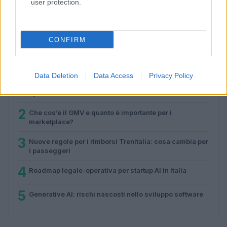
user protection.
Roadmap legale-operativa per startup AI in Italia
Andrea Innocenti · 1 Ago 2026
CONFIRM
PIÙ LETTI
Data Deletion
Data Access
Privacy Policy
1
Startup IA: il valore strategico di paper e benchmark
aperti
2
Che cos’è il GMV e quanto è importante per i
marketplace?
3
Nuove regole per i rimborsi Trenitalia: cosa cambia per
i passeggeri
4
Roadmap legale-operativa per startup AI in Italia
5
Generative AI: rischi nascosti nello sviluppo software