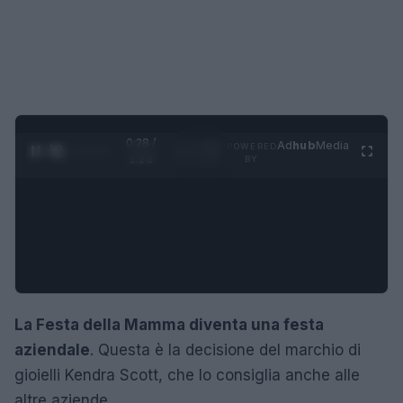
0:29 /
Ad
hub
Media
POWERED
1
/
4
1:23
BY
La Festa della Mamma diventa una festa
aziendale
. Questa è la decisione del marchio di
gioielli Kendra Scott, che lo consiglia anche alle
altre aziende.