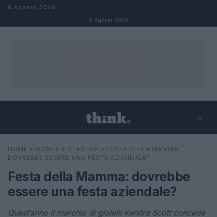
Salta al contenuto
9 Agosto 2026
9 Agosto 2026
⌕
×
⌕
HOME
»
MONEY
»
STARTUP
»
FESTA DELLA MAMMA:
Cerca
DOVREBBE ESSERE UNA FESTA AZIENDALE?
Festa della Mamma: dovrebbe
essere una festa aziendale?
Quest’anno il marchio di gioielli Kendra Scott concede