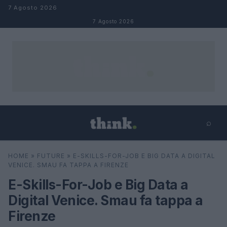
Salta al contenuto
7 Agosto 2026
7 Agosto 2026
⌕
×
⌕
HOME
»
FUTURE
»
E-SKILLS-FOR-JOB E BIG DATA A DIGITAL
Cerca
VENICE. SMAU FA TAPPA A FIRENZE
E-Skills-For-Job e Big Data a
Digital Venice. Smau fa tappa a
Firenze