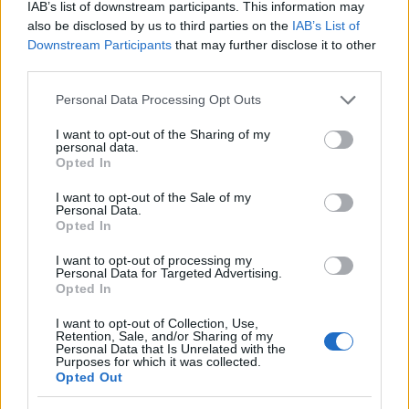
IAB’s list of downstream participants. This information may
also be disclosed by us to third parties on the
IAB’s List of
Downstream Participants
that may further disclose it to other
third parties.
Please note that this website/app uses one or more Google
Personal Data Processing Opt Outs
services and may gather and store information including but
not limited to your visit or usage behaviour. You may click to
I want to opt-out of the Sharing of my
personal data.
grant or deny consent to Google and its third-party tags to
Opted In
use your data for below specified purposes in below Google
Costruire carriere con fondi UE: competenze digitali,
consent section.
I want to opt-out of the Sale of my
green e deep tech
Personal Data.
Andrea Innocenti · 5 Ago 2026
Opted In
I want to opt-out of processing my
FUTURE
Personal Data for Targeted Advertising.
Opted In
I want to opt-out of Collection, Use,
Retention, Sale, and/or Sharing of my
Personal Data that Is Unrelated with the
Purposes for which it was collected.
Opted Out