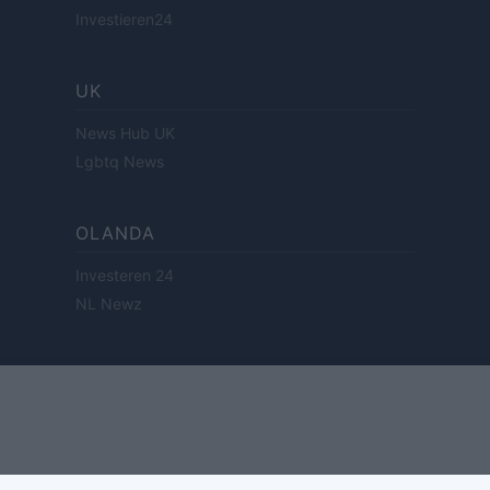
Investieren24
UK
News Hub UK
Lgbtq News
OLANDA
Investeren 24
NL Newz