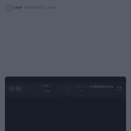
chef
·
08/05/2020
· 2 min
0:28 /
Ad
hub
Media
POWERED
1
/
4
1:50
BY