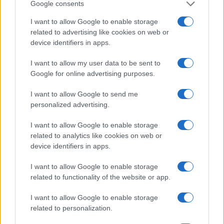
Google consents
I want to allow Google to enable storage
related to advertising like cookies on web or
device identifiers in apps.
NavCube3-mini: il ricevitore che rivoluzionerà la
I want to allow my user data to be sent to
navigazione lunare
Google for online advertising purposes.
Edoardo Vitali · 4 Ago 2026
I want to allow Google to send me
personalized advertising.
PIÙ LETTI
I want to allow Google to enable storage
related to analytics like cookies on web or
1
The Griffin Incident: l’episodio horror di Star Trek:
device identifiers in apps.
Strange New Worlds 4
I want to allow Google to enable storage
2
Marketing online, SEO e AI: cosa devono fare le
related to functionality of the website or app.
aziende per restare visibili?
I want to allow Google to enable storage
3
Costruire carriere con fondi UE: competenze digitali,
related to personalization.
green e deep tech