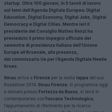
startup.
Oltre
100 giovani, in 5 tavoli di lavoro
sui temi dell’Agenda Digitale Europea:
Digital
Education
,
Digital Economy
,
Digital Jobs
,
Digital
Democracy
e
Digital Cities
. M
entre ieri il
presidente del Consiglio Matteo Renzi ha
presieduto il primo impegno ufficiale del
semestre di presidenza italiana dell’Unione
Europe all’Arsenale, alla presenza,
del
commissario Ue per l’Agenda Digitale Neelie
Kroes
.
Smau
arriva a
Firenze
per la sesta
tappa
del suo
Roadshow 2014.
Smau Firenze
, in programma oggi
e domani presso
Fortezza da Basso
, si terrà in
contemporanea con
Toscana Technologica
,
l’appuntamento di riferimento per la ricerca