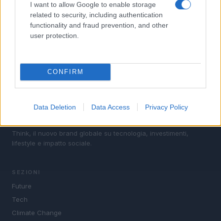
I want to allow Google to enable storage
4
Prestiti per ristrutturazioni green: cosa sapere
related to security, including authentication
functionality and fraud prevention, and other
5
Disarmo di Hamas e ritiro da Gaza: le tensioni tra
user protection.
Israele e Trump
CONFIRM
Data Deletion
Data Access
Privacy Policy
Think, il nuovo brand globale su tecnologia, investimenti,
lifestyle e impatto sociale.
SEZIONI
Future
Tech
Climate Change