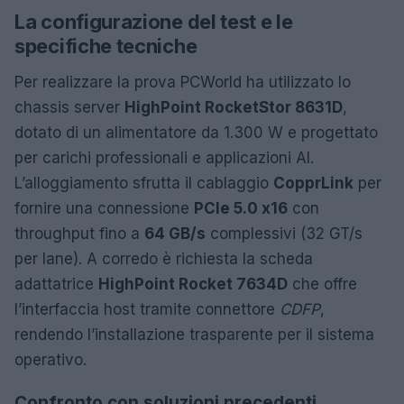
La configurazione del test e le
specifiche tecniche
Per realizzare la prova PCWorld ha utilizzato lo
chassis server
HighPoint RocketStor 8631D
,
dotato di un alimentatore da 1.300 W e progettato
per carichi professionali e applicazioni AI.
L’alloggiamento sfrutta il cablaggio
CopprLink
per
fornire una connessione
PCIe 5.0 x16
con
throughput fino a
64 GB/s
complessivi (32 GT/s
per lane). A corredo è richiesta la scheda
adattatrice
HighPoint Rocket 7634D
che offre
l’interfaccia host tramite connettore
CDFP
,
rendendo l’installazione trasparente per il sistema
operativo.
Confronto con soluzioni precedenti