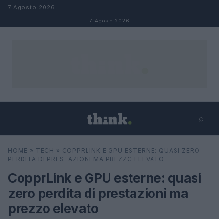
Salta al contenuto
7 Agosto 2026
7 Agosto 2026
⌕
×
⌕
HOME
»
TECH
»
COPPRLINK E GPU ESTERNE: QUASI ZERO
Cerca
PERDITA DI PRESTAZIONI MA PREZZO ELEVATO
CopprLink e GPU esterne: quasi
zero perdita di prestazioni ma
prezzo elevato