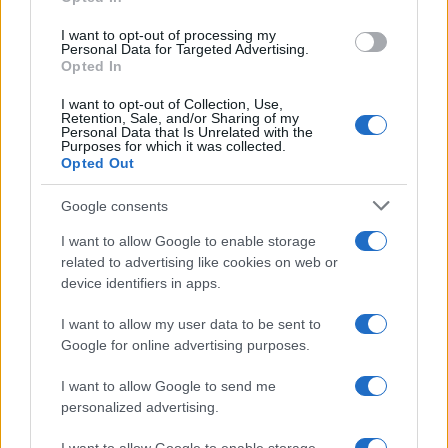
I want to opt-out of processing my
AUTORE
Personal Data for Targeted Advertising.
Roberta Tagliabue
Opted In
Roberta Tagliabue ha dormito nella sala
I want to opt-out of Collection, Use,
d'attesa dell'ospedale San Martino per
Retention, Sale, and/or Sharing of my
seguire una vicenda sanitaria emergente;
Personal Data that Is Unrelated with the
Purposes for which it was collected.
firma reportage e coordina dossier di verifica
Opted Out
in redazione come referente per Genova.
Nata a Sampierdarena, mantiene contatti
Google consents
diretti con consiglieri comunali e biblioteche
civiche.
I want to allow Google to enable storage
related to advertising like cookies on web or
device identifiers in apps.
I want to allow my user data to be sent to
Google for online advertising purposes.
I want to allow Google to send me
personalized advertising.