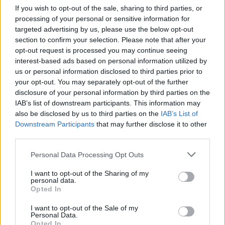
If you wish to opt-out of the sale, sharing to third parties, or
di hardware che potrebbero spingere verso varianti
processing of your personal or sensitive information for
più compatte e meno costose. Per il gaming in
targeted advertising by us, please use the below opt-out
mobilità, invece, la strada resta incerta: la
section to confirm your selection. Please note that after your
opt-out request is processed you may continue seeing
tecnologia funziona, ma l’aspetto pratico e il prezzo
interest-based ads based on personal information utilized by
al momento la rendono poco adatta al pubblico
us or personal information disclosed to third parties prior to
generalista.
your opt-out. You may separately opt-out of the further
disclosure of your personal information by third parties on the
IAB’s list of downstream participants. This information may
In sintesi,
CopprLink
dimostra che è tecnicamente
also be disclosed by us to third parties on the
IAB’s List of
possibile collegare una
RTX 5090
all’esterno senza
Downstream Participants
that may further disclose it to other
subire perdite significative di prestazioni,
third parties.
trasformando il paradigma delle
eGPU
. La barriera
Please note that this website/app uses one or more Google
Personal Data Processing Opt Outs
principale rimane economica e infrastrutturale: se e
services and may gather and store information including but
not limited to your visit or usage behaviour. You may click to
I want to opt-out of the Sharing of my
quando i componenti necessari diventeranno più
personal data.
grant or deny consent to Google and its third-party tags to
accessibili, potremmo vedere una diffusione più
Opted In
use your data for below specified purposes in below Google
ampia anche fuori dagli ambienti professionali.
consent section.
I want to opt-out of the Sale of my
Personal Data.
Opted In