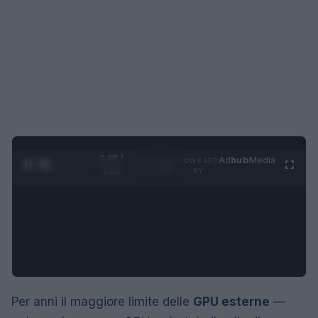
0:29 /
Ad
hub
Media
POWERED
1
/
4
1:23
BY
Per anni il maggiore limite delle
GPU esterne
—