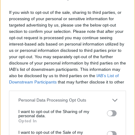
interessi, fonti dei dati, criteri di selezione, limiti di
generalizzazione, gestione della privacy. La
If you wish to opt-out of the sale, sharing to third parties, or
processing of your personal or sensitive information for
separazione tra comunicazione divulgativa e
targeted advertising by us, please use the below opt-out
consulenza è utile per evitare ambiguità. Ogni
section to confirm your selection. Please note that after your
sintesi dovrebbe distinguere tra
opt-out request is processed you may continue seeing
interest-based ads based on personal information utilized by
dato
interpretazione
e
opinione
. La replicabilità va
us or personal information disclosed to third parties prior to
favorita con materiali supplementari, riferimenti a
your opt-out. You may separately opt-out of the further
protocolli e indicazioni per riprodurre analisi. Nel
disclosure of your personal information by third parties on the
IAB’s list of downstream participants. This information may
caso di errori, un registro delle correzioni mantiene
also be disclosed by us to third parties on the
IAB’s List of
integrità e credibilità. Quando si trattano temi
Downstream Participants
that may further disclose it to other
sensibili, valutare il rischio di uso improprio e
third parties.
inserire avvertenze contestuali dimostra
Please note that this website/app uses one or more Google
Personal Data Processing Opt Outs
responsabilità.
services and may gather and store information including but
not limited to your visit or usage behaviour. You may click to
I want to opt-out of the Sharing of my
personal data.
grant or deny consent to Google and its third-party tags to
Approfondimenti ed eccezioni: adattare
Opted In
use your data for below specified purposes in below Google
senza snaturare
consent section.
I want to opt-out of the Sale of my