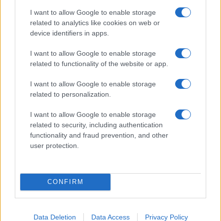
nasce da rigore metodologico, scelte editoriali
I want to allow Google to enable storage
consapevoli e rispetto per il lettore. Concentrarsi
related to analytics like cookies on web or
sui
metodi
misurare con cura e adottare strumenti
device identifiers in apps.
chiari ed etici consente a ogni giovane ricercatore
I want to allow Google to enable storage
di costruire fiducia e utilità pubblica, un contenuto
related to functionality of the website or app.
alla volta.
I want to allow Google to enable storage
related to personalization.
I want to allow Google to enable storage
AUTORE
Emanuele Galli
related to security, including authentication
functionality and fraud prevention, and other
Emanuele Galli, partenopeo, ricorda un
user protection.
incontro a Capodichino con volontari sanitari
che lo spinse a spiegare procedure
complesse in modo semplice. In redazione
adotta tono creativo e diretto, porta
CONFIRM
reportage clinici e un quaderno con disegni
esplicativi per pazienti.
Data Deletion
Data Access
Privacy Policy