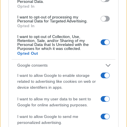
Personal Data.
In ambiti con risultati difficili da visualizzare,
Opted In
narrazioni basate su
metafore controllate
aiutano
I want to opt-out of processing my
Personal Data for Targeted Advertising.
a preservare accuratezza e comprensione, purché
Opted In
si esplicitino i limiti dell’analogia. In discipline
I want to opt-out of Collection, Use,
altamente quantitative, è utile offrire due livelli: una
Retention, Sale, and/or Sharing of my
Personal Data that Is Unrelated with the
spiegazione sintetica e un’appendice tecnica.
Purposes for which it was collected.
Quando la piattaforma non consente moderazione
Opted Out
efficace, meglio mantenere il contenuto in uno
Google consents
spazio proprietario e distribuire solo anteprime. Se
I want to allow Google to enable storage
si lavora in team, un glossario condiviso e uno
related to advertising like cookies on web or
style guide
garantiscono coerenza. Nei progetti
device identifiers in apps.
con dati proprietari, la trasparenza si concentra su
I want to allow my user data to be sent to
metodologia e criteri, anche quando i dataset non
Google for online advertising purposes.
possono essere pubblicati.
I want to allow Google to send me
Una comunicazione scientifica che dura nel tempo
personalized advertising.