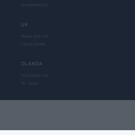
Investieren24
UK
News Hub UK
Lgbtq News
OLANDA
Investeren 24
NL Newz