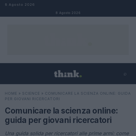
Salta al contenuto
8 Agosto 2026
8 Agosto 2026
⌕
×
⌕
HOME
»
SCIENCE
»
COMUNICARE LA SCIENZA ONLINE: GUIDA
Cerca
PER GIOVANI RICERCATORI
Comunicare la scienza online:
guida per giovani ricercatori
Una guida solida per ricercatori alle prime armi: come