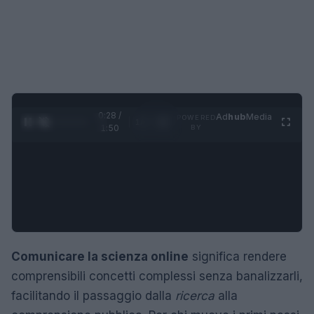
0:29 /
Ad
hub
Media
POWERED
1
/
4
1:50
BY
Comunicare la scienza online
significa rendere
comprensibili concetti complessi senza banalizzarli,
facilitando il passaggio dalla
ricerca
alla