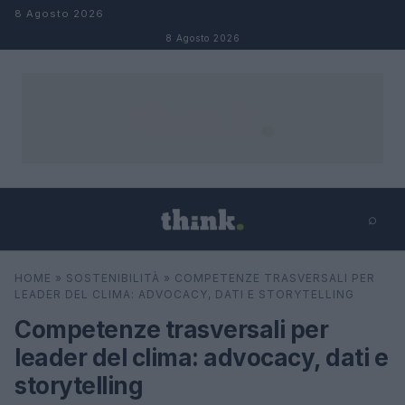
Salta al contenuto
8 Agosto 2026
8 Agosto 2026
⌕
×
⌕
HOME
»
SOSTENIBILITÀ
»
COMPETENZE TRASVERSALI PER
Cerca
LEADER DEL CLIMA: ADVOCACY, DATI E STORYTELLING
Competenze trasversali per
leader del clima: advocacy, dati e
storytelling