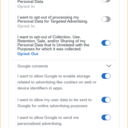
Personal Data.
Approfondimenti: casi tipici ed
Opted In
eccezioni da considerare
I want to opt-out of processing my
Personal Data for Targeted Advertising.
In contesti con scarse risorse, la priorità è spesso
Opted In
un
pilota
mirato: un edificio pubblico riqualificato
I want to opt-out of Collection, Use,
che mostra benefici concreti, o un piano di
Retention, Sale, and/or Sharing of my
Personal Data that Is Unrelated with the
quartiere per la gestione del verde. Dove i dati
Purposes for which it was collected.
Opted Out
mancano, è legittimo avviare
osservazioni
partecipate
e protocolli semplici, dichiarando limiti
Google consents
e migliorando progressivamente. In territori
I want to allow Google to enable storage
polarizzati, lo
storytelling
funziona meglio se
related to advertising like cookies on web or
device identifiers in apps.
centrato su co-benefici (salute, risparmi,
sicurezza). Quando l’accesso ai decisori è
I want to allow my user data to be sent to
complesso, l’
advocacy
può passare da
coalizioni
Google for online advertising purposes.
ampie e consultazioni pubbliche. Eccezioni
I want to allow Google to send me
ricorrenti includono resistenze culturali e vincoli
personalized advertising.