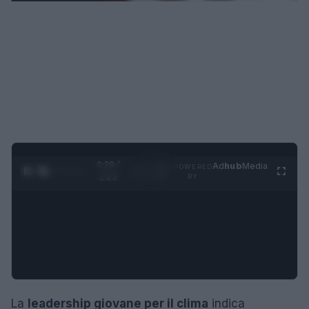
0:30 /
Ad
hub
Media
POWERED
1
/
4
1:23
BY
La
leadership giovane per il clima
indica