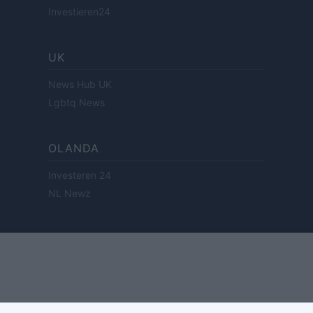
Investieren24
UK
News Hub UK
Lgbtq News
OLANDA
Investeren 24
NL Newz