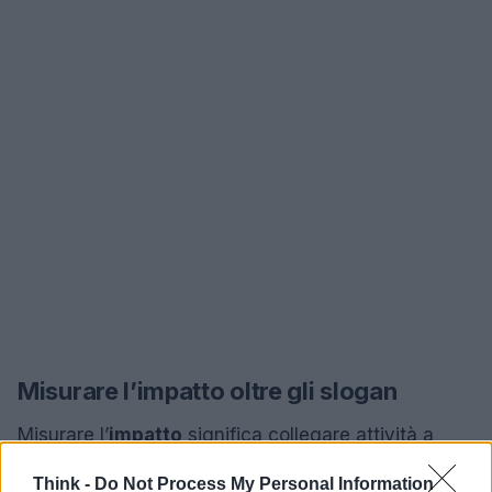
Misurare l’impatto oltre gli slogan
Misurare l’
impatto
significa collegare attività a
cambiamenti osservabili. Un set equilibrato di
Think -
Do Not Process My Personal Information