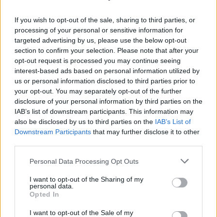
metriche combina indicatori di
output
(eventi,
persone coinvolte),
outcome
(comportamenti,
If you wish to opt-out of the sale, sharing to third parties, or
decisioni adottate) e
impact
(benefici ambientali e
processing of your personal or sensitive information for
targeted advertising by us, please use the below opt-out
sociali). Esempi utili includono:
section to confirm your selection. Please note that after your
opt-out request is processed you may continue seeing
Energia
kWh risparmiati per intervento.
interest-based ads based on personal information utilized by
Mobilità
spostamenti modali cambiati.
us or personal information disclosed to third parties prior to
Qualità dell’aria
variazioni di inquinanti su
your opt-out. You may separately opt-out of the further
periodi significativi.
disclosure of your personal information by third parties on the
Partecipazione
tasso di coinvolgimento
IAB’s list of downstream participants. This information may
continuativo.
also be disclosed by us to third parties on the
IAB’s List of
Downstream Participants
that may further disclose it to other
third parties.
La
valutazione
non è punitiva: serve a imparare. Se
Please note that this website/app uses one or more Google
una tattica non funziona, la si adatta; se funziona,
Personal Data Processing Opt Outs
services and may gather and store information including but
si scala con prudenza. La trasparenza sui risultati,
not limited to your visit or usage behaviour. You may click to
I want to opt-out of the Sharing of my
personal data.
anche parziali, alimenta fiducia e apprendimento
grant or deny consent to Google and its third-party tags to
Opted In
use your data for below specified purposes in below Google
collettivo.
consent section.
I want to opt-out of the Sale of my