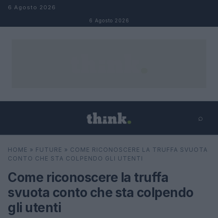
Salta al contenuto
6 Agosto 2026
6 Agosto 2026
⌕
×
⌕
HOME
»
FUTURE
»
COME RICONOSCERE LA TRUFFA SVUOTA
Cerca
CONTO CHE STA COLPENDO GLI UTENTI
Come riconoscere la truffa
svuota conto che sta colpendo
gli utenti