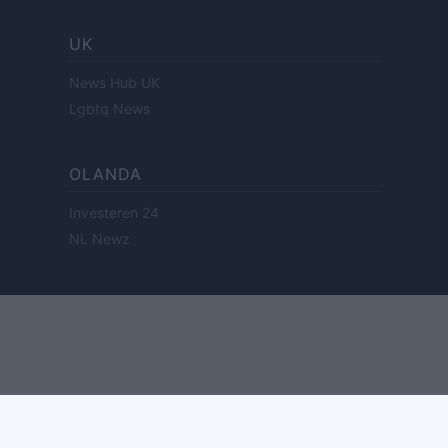
UK
News Hub UK
Lgbtq News
OLANDA
Investeren 24
NL Newz