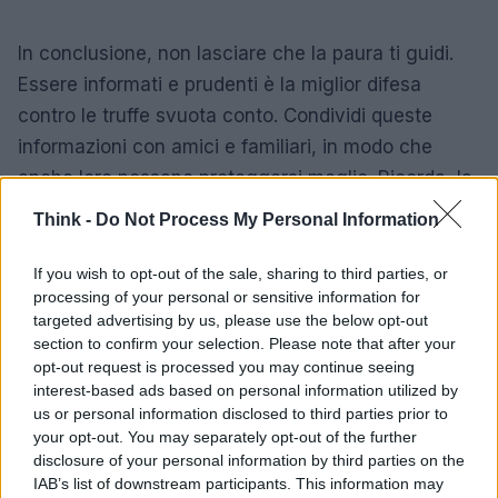
In conclusione, non lasciare che la paura ti guidi.
Essere informati e prudenti è la miglior difesa
contro le truffe svuota conto. Condividi queste
informazioni con amici e familiari, in modo che
anche loro possano proteggersi meglio. Ricorda, la
sicurezza è un affare di tutti! 🔒✨
Think -
Do Not Process My Personal Information
If you wish to opt-out of the sale, sharing to third parties, or
processing of your personal or sensitive information for
AUTORE
targeted advertising by us, please use the below opt-out
Staff
section to confirm your selection. Please note that after your
opt-out request is processed you may continue seeing
interest-based ads based on personal information utilized by
us or personal information disclosed to third parties prior to
your opt-out. You may separately opt-out of the further
disclosure of your personal information by third parties on the
IAB’s list of downstream participants. This information may