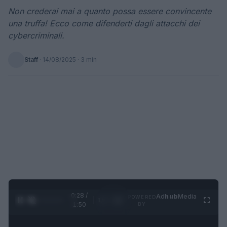
Non crederai mai a quanto possa essere convincente
una truffa! Ecco come difenderti dagli attacchi dei
cybercriminali.
Staff
·
14/08/2025
· 3 min
0:29 /
Ad
hub
Media
POWERED
1
/
4
1:50
BY