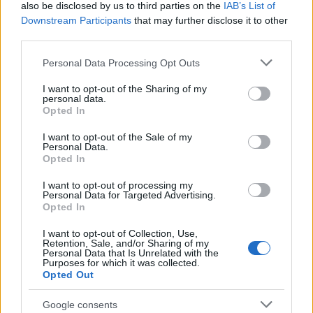
also be disclosed by us to third parties on the
IAB’s List of
Downstream Participants
that may further disclose it to other
third parties.
Please note that this website/app uses one or more Google
Personal Data Processing Opt Outs
services and may gather and store information including but
not limited to your visit or usage behaviour. You may click to
I want to opt-out of the Sharing of my
personal data.
grant or deny consent to Google and its third-party tags to
Opted In
use your data for below specified purposes in below Google
consent section.
I want to opt-out of the Sale of my
Personal Data.
Opted In
I want to opt-out of processing my
Personal Data for Targeted Advertising.
Opted In
I want to opt-out of Collection, Use,
Retention, Sale, and/or Sharing of my
Continua a leggere
Personal Data that Is Unrelated with the
Purposes for which it was collected.
Opted Out
FUTURE
Google consents