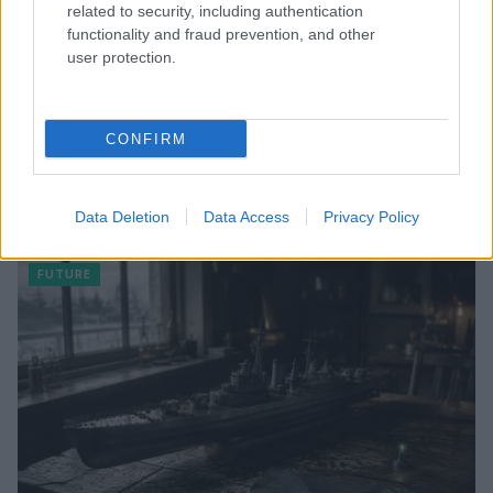
related to security, including authentication
functionality and fraud prevention, and other
user protection.
CONFIRM
NavCube3-mini: il ricevitore che rivoluzionerà la
navigazione lunare
Data Deletion
Data Access
Privacy Policy
Edoardo Vitali · 4 Ago 2026
FUTURE