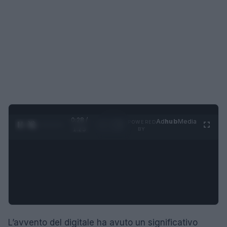
0:29 /
Ad
hub
Media
POWERED
1
/
4
1:23
BY
L’avvento del digitale ha avuto un significativo