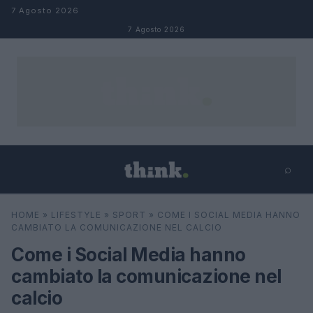
Salta al contenuto
7 Agosto 2026
7 Agosto 2026
⌕
×
⌕
HOME
»
LIFESTYLE
»
SPORT
»
COME I SOCIAL MEDIA HANNO
Cerca
CAMBIATO LA COMUNICAZIONE NEL CALCIO
Come i Social Media hanno
cambiato la comunicazione nel
calcio