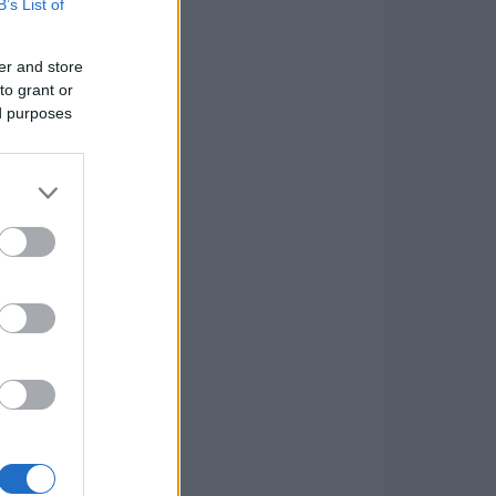
B’s List of
er and store
to grant or
ed purposes