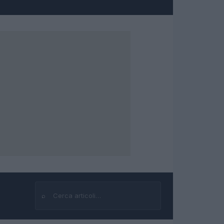
⌕
Cerca