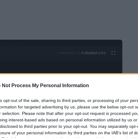
Ad
hub
Media
POWERED BY
 Not Process My Personal Information
to opt-out of the sale, sharing to third parties, or processing of your per
formation for targeted advertising by us, please use the below opt-out s
edendo nel mondo delle batterie! La Cina ha
r selection. Please note that after your opt-out request is processed y
eing interest-based ads based on personal information utilized by us or
oni delle tecnologie per le batterie, e il mercato
disclosed to third parties prior to your opt-out. You may separately opt-
lo un semplice colpo di scena commerciale, ma
losure of your personal information by third parties on the IAB’s list of