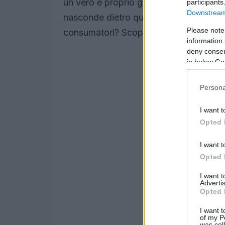
un vero e proprio game changer per l’int
participants
Downstream 
nasconde dietro questa mossa? E quali s
Please note
consumatori? Scopriamolo insieme!
information 
deny consent
in below Go
Persona
I want t
Opted 
I want t
Opted 
I want 
Advertis
Opted 
I want t
of my P
was col