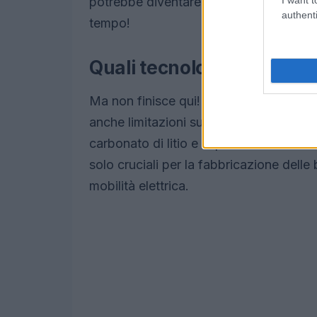
potrebbe diventare sempre più difficile
authenti
tempo!
Quali tecnologie sono coi
Ma non finisce qui! Oltre alle tecnolo
anche limitazioni su altre tecnologie m
carbonato di litio e la purificazione di 
solo cruciali per la fabbricazione delle b
mobilità elettrica.