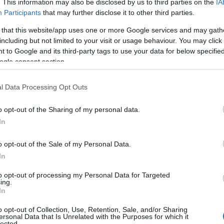
era industria della mobilità elettrica. Ma cosa si
. This information may also be disclosed by us to third parties on the
IA
Participants
that may further disclose it to other third parties.
aranno le ripercussioni per le aziende e i
 that this website/app uses one or more Google services and may gath
including but not limited to your visit or usage behaviour. You may click 
 to Google and its third-party tags to use your data for below specifi
ogle consent section.
l Data Processing Opt Outs
o opt-out of the Sharing of my personal data.
In
o opt-out of the Sale of my Personal Data.
In
to opt-out of processing my Personal Data for Targeted
ing.
In
o opt-out of Collection, Use, Retention, Sale, and/or Sharing
ersonal Data that Is Unrelated with the Purposes for which it
lected.