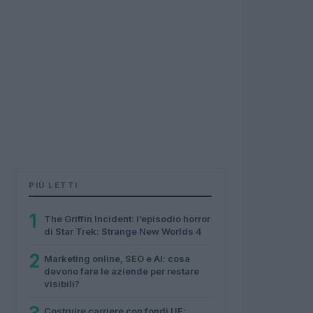
PIÙ LETTI
1
The Griffin Incident: l’episodio horror
di Star Trek: Strange New Worlds 4
2
Marketing online, SEO e AI: cosa
devono fare le aziende per restare
visibili?
Costruire carriere con fondi UE: