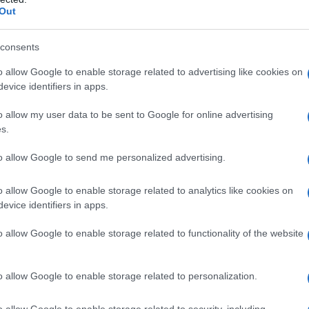
Out
 un passo audace
consents
nciato un allerta: le tecnologie di preparazione
o allow Google to enable storage related to advertising like cookies on
evice identifiers in apps.
ora soggette a controlli rigorosi. Tra queste,
l litio-ferro-fosfato (LFP) e il litio-manganese-
o allow my user data to be sent to Google for online advertising
rato è quello di mantenere un equilibrio tra
s.
ualcosa di più profondo: il tentativo di
to allow Google to send me personalized advertising.
nologie per le batterie.
o allow Google to enable storage related to analytics like cookies on
evice identifiers in apps.
ueste tecnologie dovranno ora affrontare un
che si preannuncia complesso e pieno di
o allow Google to enable storage related to functionality of the website
oncesse e poi ritirate per questioni formali?
to non poche preoccupazioni tra gli operatori del
o allow Google to enable storage related to personalization.
tecnologie, essenziali per i veicoli elettrici,
o allow Google to enable storage related to security, including