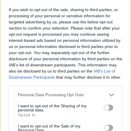
italiane si produce cultura e innovazione.
If you wish to opt-out of the sale, sharing to third parties, or
processing of your personal or sensitive information for
L’edizione numero Zero si terrà a Secondigliano,
targeted advertising by us, please use the below opt-out
nella seconda metà di Ottobre 2014, la
section to confirm your selection. Please note that after your
organizziamo assieme al Laboratorio di Riscatto
opt-out request is processed you may continue seeing
interest-based ads based on personal information utilized by
Secondiglianese (Larsec), un progetto ideato e
us or personal information disclosed to third parties prior to
promosso da Michele Somma e Vincenzo Strino,
your opt-out. You may separately opt-out of the further
altre due belle teste, un altro nodo importante, un
disclosure of your personal information by third parties on the
IAB’s list of downstream participants. This information may
altro hub che condivide e moltiplica la nostra
also be disclosed by us to third parties on the
IAB’s List of
ricerca. No no,
non
nostra
non
nel senso di Moretti
Downstream Participants
that may further disclose it to other
e Strazzullo, nostra nel senso di
tutti quelli che in
third parties.
vario modo contribuiscono a diffondere questo
Please note that this website/app uses one or more Google
Personal Data Processing Opt Outs
approccio e questa cultura
, anche tu
Tim
,
services and may gather and store information including but
not limited to your visit or usage behaviour. You may click to
I want to opt-out of the Sharing of my
perché
anche se il tuo web ha riempito le nostre
personal data.
grant or deny consent to Google and its third-party tags to
Opted In
vite di connessioni, di condivisioni e di living links
il
use your data for below specified purposes in below Google
tuo lavoro non è ancoro finito
, c’è da mettere su il
consent section.
I want to opt-out of the Sale of my
Personal Data.