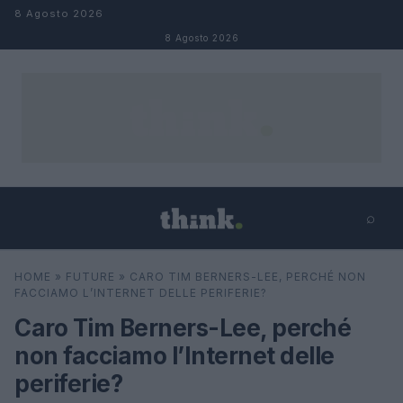
Salta al contenuto
8 Agosto 2026
8 Agosto 2026
⌕
×
⌕
HOME
»
FUTURE
»
CARO TIM BERNERS-LEE, PERCHÉ NON
Cerca
FACCIAMO L’INTERNET DELLE PERIFERIE?
Caro Tim Berners-Lee, perché
non facciamo l’Internet delle
periferie?