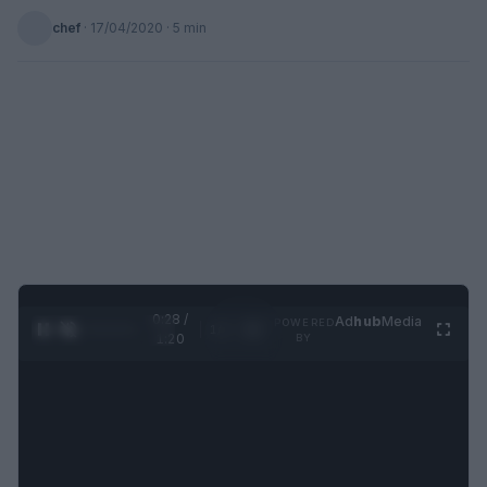
chef
·
17/04/2020
· 5 min
0:29 /
Ad
hub
Media
POWERED
1
/
4
1:20
BY