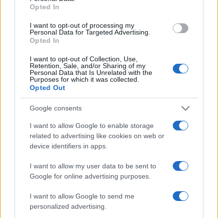
world wide web
delle
donne e degli uomini di
Opted In
questo mondo, e il tuo contributo continua a essere
I want to opt-out of processing my
determinante.
Personal Data for Targeted Advertising.
Opted In
Noi ci contiamo
Tim
,e intanto ti inviamo il nostro
I want to opt-out of Collection, Use,
abbraccio più affettuoso e grato.
Retention, Sale, and/or Sharing of my
Personal Data that Is Unrelated with the
Purposes for which it was collected.
Napoli, 22 luglio 2014Alessio Strazzullo e Vincenzo
Opted Out
Moretti
Google consents
I want to allow Google to enable storage
related to advertising like cookies on web or
AUTORE
device identifiers in apps.
chef
I want to allow my user data to be sent to
Google for online advertising purposes.
I want to allow Google to send me
personalized advertising.