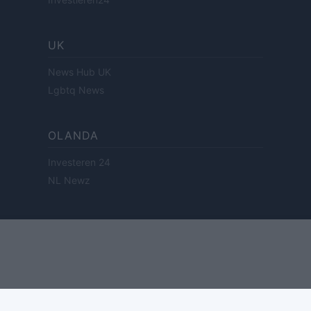
UK
News Hub UK
Lgbtq News
OLANDA
Investeren 24
NL Newz