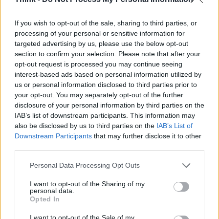
Per gli appassionati di fotografia astronomica,
suggerimenti pratici includono l’uso di un treppiede
If you wish to opt-out of the sale, sharing to third parties, or
per stabilizzare la fotocamera, un telecomando o
processing of your personal or sensitive information for
targeted advertising by us, please use the below opt-out
timer per evitare vibrazioni e l’impiego di
obiettivi
section to confirm your selection. Please note that after your
lunghi (almeno 400 mm) per dettagli superficiali,
opt-out request is processed you may continue seeing
oppure focali più corte (12-50 mm) per includere
interest-based ads based on personal information utilized by
us or personal information disclosed to third parties prior to
paesaggi in primo piano che enfatizzino la
your opt-out. You may separately opt-out of the further
dimensione apparente della Luna vicino
disclosure of your personal information by third parties on the
all’orizzonte. Nel 2026 si celebra anche il
57th
IAB’s list of downstream participants. This information may
also be disclosed by us to third parties on the
IAB’s List of
anniversario dell’allunaggio dell’Apollo 11, un
Downstream Participants
that may further disclose it to other
richiamo in più per chi desidera osservare e
third parties.
fotografare il nostro satellite.
Please note that this website/app uses one or more Google
Personal Data Processing Opt Outs
services and may gather and store information including but
Immagini editoriali del fenomeno sono state
not limited to your visit or usage behaviour. You may click to
I want to opt-out of the Sharing of my
personal data.
realizzate da fotografi come
Lokman Vural Elibol
e
grant or deny consent to Google and its third-party tags to
Opted In
use your data for below specified purposes in below Google
Firdous Nazir
mentre schemi di rappresentazione
consent section.
I want to opt-out of the Sale of my