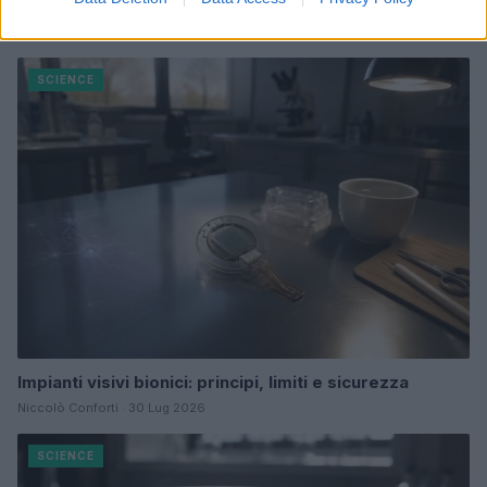
Continua a leggere
SCIENCE
Impianti visivi bionici: principi, limiti e sicurezza
Niccolò Conforti · 30 Lug 2026
SCIENCE