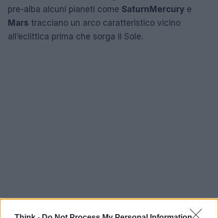
pre-alba alcuni pianeti come
Saturn
Mercury
e
Mars
tracciano un arco caratteristico vicino
all’eclittica prima che sorga il Sole.
Think -
Do Not Process My Personal Information