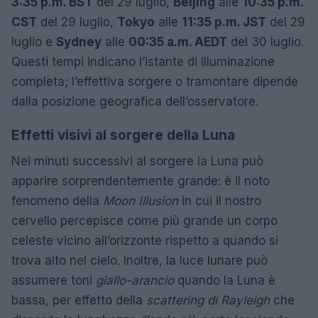
3:35 p.m. BST
del 29 luglio,
Beijing
alle
10:35 p.m.
CST
del 29 luglio,
Tokyo
alle
11:35 p.m. JST
del 29
luglio e
Sydney
alle
00:35 a.m. AEDT
del 30 luglio.
Questi tempi indicano l’istante di illuminazione
completa; l’effettiva sorgere o tramontare dipende
dalla posizione geografica dell’osservatore.
Effetti visivi al sorgere della Luna
Nei minuti successivi al sorgere la Luna può
apparire sorprendentemente grande: è il noto
fenomeno della
Moon Illusion
in cui il nostro
cervello percepisce come più grande un corpo
celeste vicino all’orizzonte rispetto a quando si
trova alto nel cielo. Inoltre, la luce lunare può
assumere toni
giallo-arancio
quando la Luna è
bassa, per effetto della
scattering di Rayleigh
che