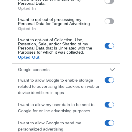
celeste possono essere tracciati con risorse della
Personal Data.
Opted In
NASA Scientific Visualization Studio
. Per
calcolare con precisione l’orario di sorgere della
I want to opt-out of processing my
Personal Data for Targeted Advertising.
Luna sul proprio orizzonte è consigliabile utilizzare
Opted In
applicazioni di planetario o software dedicati che
I want to opt-out of Collection, Use,
tengono conto della posizione geografica locale.
Retention, Sale, and/or Sharing of my
Personal Data that Is Unrelated with the
Purposes for which it was collected.
Opted Out
AUTORE
Google consents
Camilla Pellegrini
I want to allow Google to enable storage
Camilla Pellegrini, genovese e già infermiera,
related to advertising like cookies on web or
racconta ancora la notte trascorsa nel pronto
device identifiers in apps.
soccorso di Sampierdarena quando decise di
tradurre esperienza clinica in contenuti
I want to allow my user data to be sent to
divulgativi. In redazione sostiene un
Google for online advertising purposes.
approccio rigoroso e porta con sé cartoline e
appunti di turni reali.
I want to allow Google to send me
personalized advertising.