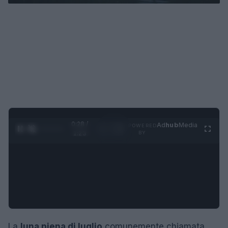
0:29 /
Ad
hub
Media
POWERED
1
/
4
1:23
BY
La
luna piena di luglio
comunemente chiamata