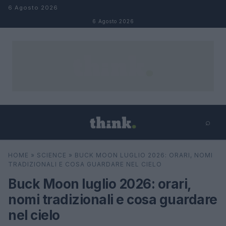
Salta al contenuto
6 Agosto 2026
6 Agosto 2026
⌕
×
⌕
HOME
»
SCIENCE
»
BUCK MOON LUGLIO 2026: ORARI, NOMI
Cerca
TRADIZIONALI E COSA GUARDARE NEL CIELO
Buck Moon luglio 2026: orari,
nomi tradizionali e cosa guardare
nel cielo