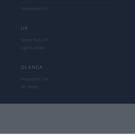
Investieren24
UK
News Hub UK
Lgbtq News
OLANDA
Investeren 24
NL Newz