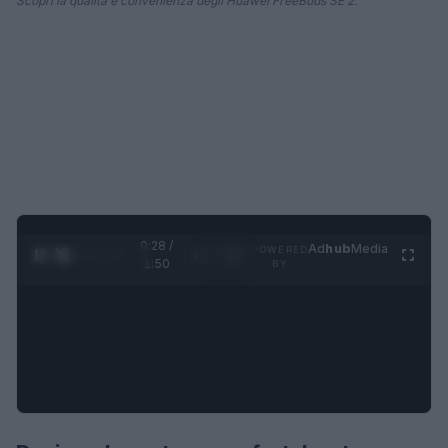
Scopri la qualità e convenienza degli Huawei FreeBuds SE 2.
0:29 /
Ad
hub
Media
POWERED
1
/
4
1:50
BY