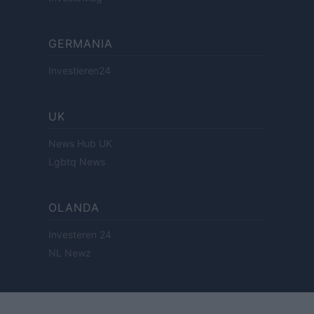
GERMANIA
Investieren24
UK
News Hub UK
Lgbtq News
OLANDA
Investeren 24
NL Newz