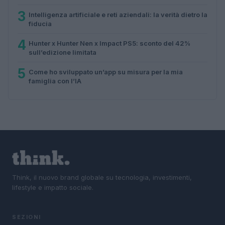
3
Intelligenza artificiale e reti aziendali: la verità dietro la
fiducia
4
Hunter x Hunter Nen x Impact PS5: sconto del 42%
sull’edizione limitata
5
Come ho sviluppato un’app su misura per la mia
famiglia con l’IA
Think, il nuovo brand globale su tecnologia, investimenti,
lifestyle e impatto sociale.
SEZIONI