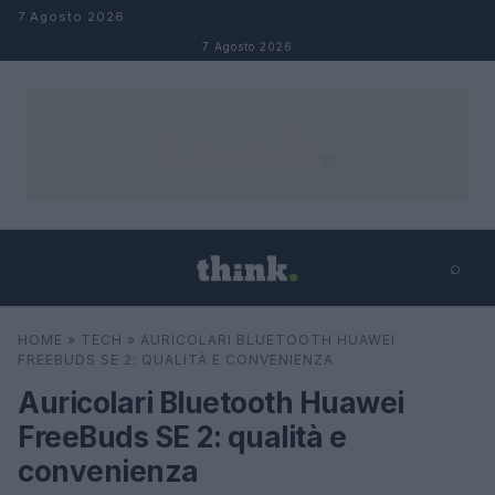
Salta al contenuto
7 Agosto 2026
7 Agosto 2026
⌕
×
⌕
HOME
»
TECH
»
AURICOLARI BLUETOOTH HUAWEI
Cerca
FREEBUDS SE 2: QUALITÀ E CONVENIENZA
Auricolari Bluetooth Huawei
FreeBuds SE 2: qualità e
convenienza