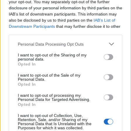
your opt-out. You may separately opt-out of the further
disclosure of your personal information by third parties on the
TECH
IAB’s list of downstream participants. This information may
also be disclosed by us to third parties on the
IAB’s List of
Downstream Participants
that may further disclose it to other
third parties.
Please note that this website/app uses one or more Google
Personal Data Processing Opt Outs
services and may gather and store information including but
not limited to your visit or usage behaviour. You may click to
I want to opt-out of the Sharing of my
personal data.
grant or deny consent to Google and its third-party tags to
Opted In
use your data for below specified purposes in below Google
consent section.
I want to opt-out of the Sale of my
Personal Data.
Opted In
L’intelligenza artificiale sta cambiando WordPress:
I want to opt-out of processing my
non solo contenuti, ma un nuovo modo di progettare i
Personal Data for Targeted Advertising.
siti web
Opted In
Redazione Think.it · 7 Ago 2026
I want to opt-out of Collection, Use,
Retention, Sale, and/or Sharing of my
Personal Data that Is Unrelated with the
TECH
Purposes for which it was collected.