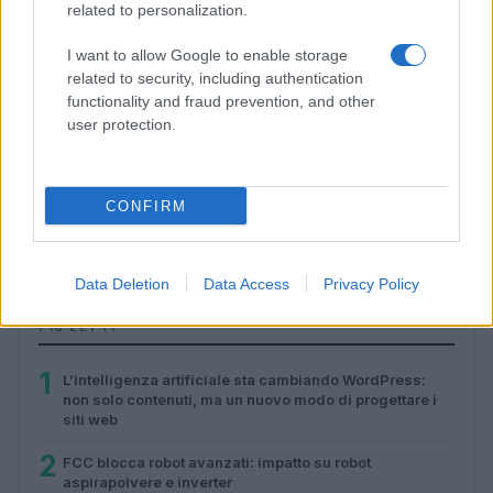
related to personalization.
I want to allow Google to enable storage
related to security, including authentication
functionality and fraud prevention, and other
user protection.
Ford Fathom: prezzo, caratteristiche e innovazioni del
CONFIRM
pickup elettrico
Roberto Capelli · 6 Ago 2026
Data Deletion
Data Access
Privacy Policy
PIÙ LETTI
1
L’intelligenza artificiale sta cambiando WordPress:
non solo contenuti, ma un nuovo modo di progettare i
siti web
2
FCC blocca robot avanzati: impatto su robot
aspirapolvere e inverter