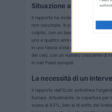
Situazione attuale in Eur
authenti
Il rapporto ha evidenziato che l’87% d
non vaccinate. In particolare, i neonati 
colpito, con un tasso di infezione di 1.1
uno e quattro anni non è stato vaccinat
in una fascia d’età critica. Anche gli a
dei casi, con un numero crescente di inf
in vari Paesi europei.
La necessità di un interv
Il rapporto dell’Ecdc sottolinea l’urgen
Europa. Attualmente, la copertura per l
scesa al 93%, ben al di sotto del live