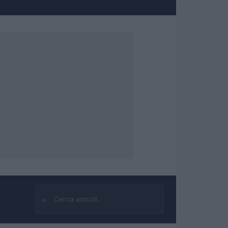
⌕
Cerca