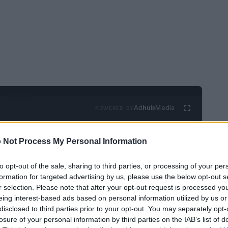
Ad
hub
Media
POWERED BY
 Not Process My Personal Information
to opt-out of the sale, sharing to third parties, or processing of your per
formation for targeted advertising by us, please use the below opt-out s
r selection. Please note that after your opt-out request is processed y
eing interest-based ads based on personal information utilized by us or
 dei casi di morbillo
disclosed to third parties prior to your opt-out. You may separately opt-
losure of your personal information by third parties on the IAB’s list of