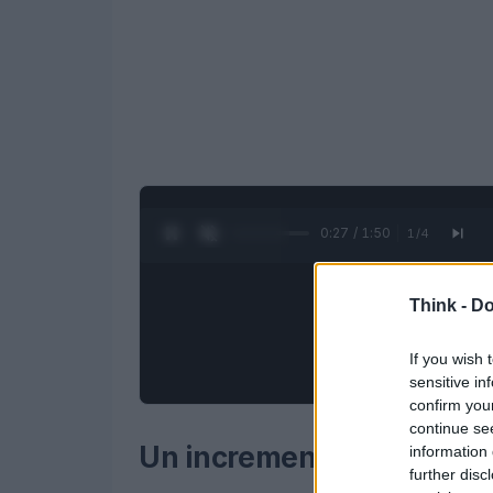
0:28 / 1:50
1
/
4
Think -
Do
If you wish 
sensitive in
confirm you
continue se
Un incremento drammatico
information 
further disc