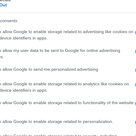
Out
consents
o allow Google to enable storage related to advertising like cookies on
evice identifiers in apps.
o allow my user data to be sent to Google for online advertising
s.
ntagiosa, capace di diffondersi rapidamente tra
to allow Google to send me personalized advertising.
e campagne vaccinali avviate negli anni ’60
o allow Google to enable storage related to analytics like cookies on
fusione del virus, il morbillo continua a
evice identifiers in apps.
avi malattie e decessi, in particolare tra i
o allow Google to enable storage related to functionality of the website
diale della Sanità (Oms), nel 2023 si sono
 del morbillo, la maggior parte dei quali
o allow Google to enable storage related to personalization.
i cinque anni.
o allow Google to enable storage related to security, including