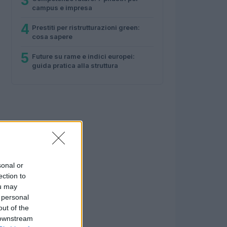
3
campus e impresa
4
Prestiti per ristrutturazioni green:
cosa sapere
5
Future su rame e indici europei:
guida pratica alla struttura
sonal or
ection to
ou may
 personal
out of the
 downstream