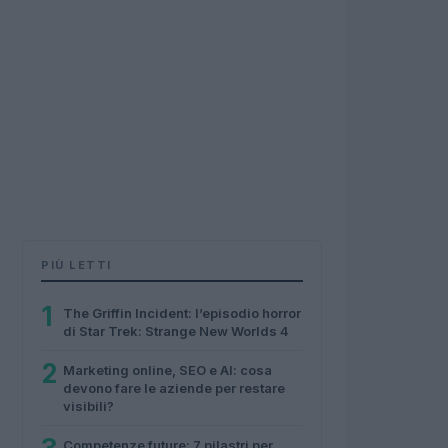
PIÙ LETTI
1
The Griffin Incident: l’episodio horror
di Star Trek: Strange New Worlds 4
2
Marketing online, SEO e AI: cosa
devono fare le aziende per restare
visibili?
Competenze future: 7 pilastri per