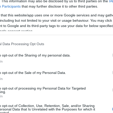
. This information may also be disclosed by us to third parties on the
IA
cremento drammatico dei casi di morbillo, con
Participants
that may further disclose it to other third parties.
asi dieci volte superiore rispetto all’anno
 that this website/app uses one or more Google services and may gath
ocumentato in un rapporto dell’European Centre
including but not limited to your visit or usage behaviour. You may click 
 to Google and its third-party tags to use your data for below specifi
dc), che ha messo in luce non solo i numeri
ogle consent section.
ibuiscono a questa epidemia. Tra i principali
 le conseguenze della pandemia di Covid-19, che
l Data Processing Opt Outs
rabili.
o opt-out of the Sharing of my personal data.
In
o opt-out of the Sale of my Personal Data.
In
to opt-out of processing my Personal Data for Targeted
ing.
In
o opt-out of Collection, Use, Retention, Sale, and/or Sharing
ersonal Data that Is Unrelated with the Purposes for which it
lected.