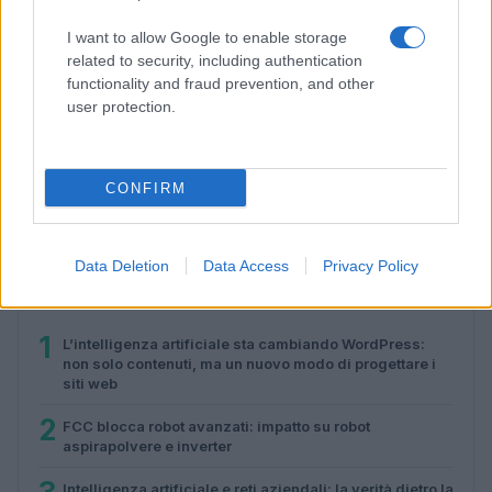
I want to allow Google to enable storage
related to security, including authentication
functionality and fraud prevention, and other
user protection.
Ford Fathom: prezzo, caratteristiche e innovazioni del
pickup elettrico
CONFIRM
Roberto Capelli · 6 Ago 2026
Data Deletion
Data Access
Privacy Policy
PIÙ LETTI
1
L’intelligenza artificiale sta cambiando WordPress:
non solo contenuti, ma un nuovo modo di progettare i
siti web
2
FCC blocca robot avanzati: impatto su robot
aspirapolvere e inverter
Intelligenza artificiale e reti aziendali: la verità dietro la