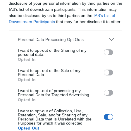
TECH
disclosure of your personal information by third parties on the
IAB’s list of downstream participants. This information may
also be disclosed by us to third parties on the
IAB’s List of
Downstream Participants
that may further disclose it to other
third parties.
Please note that this website/app uses one or more Google
Personal Data Processing Opt Outs
services and may gather and store information including but
not limited to your visit or usage behaviour. You may click to
I want to opt-out of the Sharing of my
personal data.
grant or deny consent to Google and its third-party tags to
Opted In
use your data for below specified purposes in below Google
consent section.
I want to opt-out of the Sale of my
Personal Data.
Opted In
L’intelligenza artificiale sta cambiando WordPress:
non solo contenuti, ma un nuovo modo di progettare i
I want to opt-out of processing my
siti web
Personal Data for Targeted Advertising.
Opted In
Redazione Think.it · 7 Ago 2026
I want to opt-out of Collection, Use,
Retention, Sale, and/or Sharing of my
TECH
Personal Data that Is Unrelated with the
Purposes for which it was collected.
Opted Out