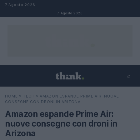
Salta al contenuto
7 Agosto 2026
7 Agosto 2026
⌕
×
⌕
HOME
»
TECH
»
AMAZON ESPANDE PRIME AIR: NUOVE
Cerca
CONSEGNE CON DRONI IN ARIZONA
Amazon espande Prime Air:
nuove consegne con droni in
Arizona