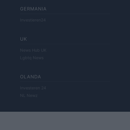
GERMANIA
Investieren24
UK
News Hub UK
Lgbtq News
OLANDA
Investeren 24
NL Newz