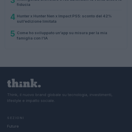
3
fiducia
4
Hunter x Hunter Nen x Impact PS5: sconto del 42%
sull’edizione limitata
5
Come ho sviluppato un’app su misura per la mia
famiglia con l’IA
Think, il nuovo brand globale su tecnologia, investimenti,
lifestyle e impatto sociale.
SEZIONI
Future