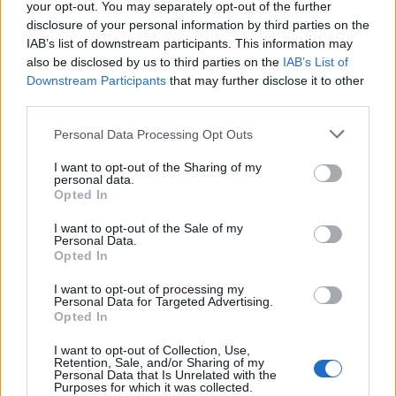
your opt-out. You may separately opt-out of the further
Come sono cambiati usi e costumi nel
disclosure of your personal information by third parties on the
tempo
IAB’s list of downstream participants. This information may
also be disclosed by us to third parties on the
IAB’s List of
Downstream Participants
that may further disclose it to other
third parties.
Please note that this website/app uses one or more Google
Personal Data Processing Opt Outs
services and may gather and store information including but
not limited to your visit or usage behaviour. You may click to
I want to opt-out of the Sharing of my
personal data.
grant or deny consent to Google and its third-party tags to
Opted In
use your data for below specified purposes in below Google
consent section.
I want to opt-out of the Sale of my
Personal Data.
Opted In
I want to opt-out of processing my
Personal Data for Targeted Advertising.
La metamorfosi dello stile di vita del XXI secolo
Opted In
deve continuare, certo lo Stato deve fare il suo.
I want to opt-out of Collection, Use,
Occupandosi di alimentare dicasteri, uffici, musei e
Retention, Sale, and/or Sharing of my
Personal Data that Is Unrelated with the
ogni altro edificio di sua pertinenza a sole, acqua e
Purposes for which it was collected.