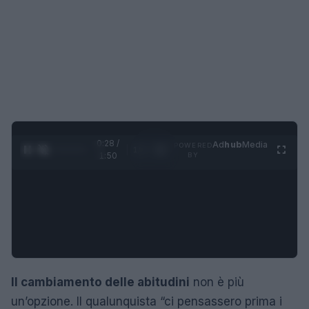
0:29 /
Ad
hub
Media
POWERED
1
/
4
1:50
BY
Il cambiamento delle abitudini
non è più
un’opzione. Il qualunquista “ci pensassero prima i