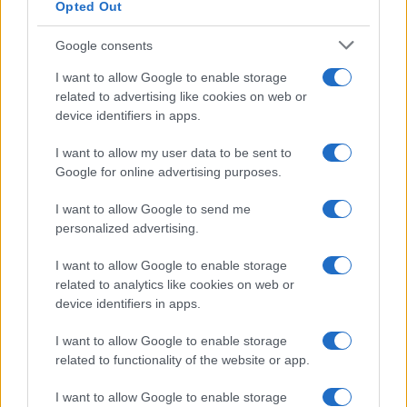
Opted Out
vento: non basta rimborsare i privati delle spese,
mollandogli tutta la responsabilità della transizione
Google consents
energetica. Il mondo attraversa una
de-
I want to allow Google to enable storage
carbonizzazione
storica, guidata da veloci
related to advertising like cookies on web or
progressi nelle tecnologie a basse emissioni che
device identifiers in apps.
stanno spostando le dinamiche geopolitiche
I want to allow my user data to be sent to
all’interno e tra i paesi. Quanto ai nostri usi e
Google for online advertising purposes.
costumi, non ci metteremo molto a trovarne di
I want to allow Google to send me
nuovi gratificanti con cui rimpiazzare i vecchi: sarà
personalized advertising.
inevitabile, modificandosi l’ambiente intorno a noi.
Pensiamo in quanto poco tempo, in passato, si
I want to allow Google to enable storage
related to analytics like cookies on web or
sono diffusi beni che all’inizio sembravano di
device identifiers in apps.
nicchia. Come il
telefonino
: i primi ad usarlo, una
trentina d’anni fa, erano guardati come
I want to allow Google to enable storage
related to functionality of the website or app.
extraterrestri o passavano per snob e fanatici. Ora
è la cosa più preziosa che abbiamo. Racchiude
I want to allow Google to enable storage