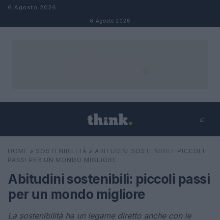
Salta al contenuto
6 Agosto 2026
6 Agosto 2026
⌕
×
⌕
HOME
»
SOSTENIBILITÀ
»
ABITUDINI SOSTENIBILI: PICCOLI
Cerca
PASSI PER UN MONDO MIGLIORE
Abitudini sostenibili: piccoli passi
per un mondo migliore
La sostenibilità ha un legame diretto anche con le