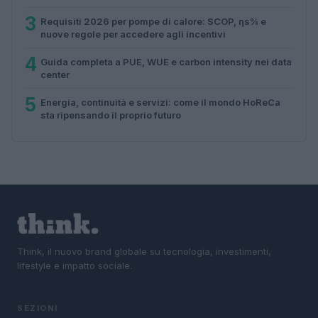
3
Requisiti 2026 per pompe di calore: SCOP, ηs% e
nuove regole per accedere agli incentivi
4
Guida completa a PUE, WUE e carbon intensity nei data
center
5
Energia, continuità e servizi: come il mondo HoReCa
sta ripensando il proprio futuro
Think, il nuovo brand globale su tecnologia, investimenti,
lifestyle e impatto sociale.
SEZIONI